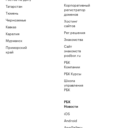
Корпоративный
Татарстан
регистратор
Тюмень
доменов
Черноземье
Хостинг
сайтов
Кавказ
Рег.решения
Карелия
Знакомства
Мурманск
Сайт
Приморский
знакомств
край
podbor.ru
РБК
Компании
РБК Курсы
Школа
управления
РБК
РБК
Новости
iOS
Android
AppGallery