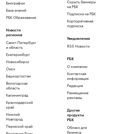
Скрыть баннеры
Биографии
на РБК
База знаний
Подписка на РБК
РБК Образование
Корпоративная
подписка
Новости
регионов
Уведомления
Санкт-Петербург
RSS Новости
и область
Екатеринбург
РБК
Новосибирск
О компании
Омск
Контактная
Башкортостан
информация
Вологодская
Редакция
область
Размещение
Калининград
рекламы
Краснодарский
край
Другие
Нижний
продукты
Новгород
РБК
Пермский край
Облако для
бизнеса
Ростов-на-Дону