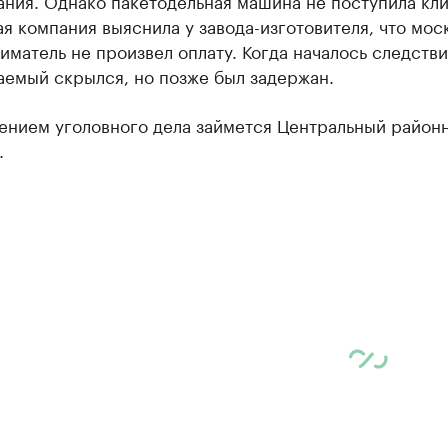
ния. Однако пакетодельная машина не поступила кли
я компания выяснила у завода-изготовителя, что мос
матель не произвел оплату. Когда началось следстви
аемый скрылся, но позже был задержан.
ением уголовного дела займется Центральный район
.