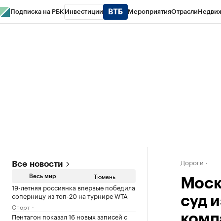
Подписка на РБК
Инвестиции
Мероприятия
Отрасли
Недви
РБК Life
Тренды
Визионеры
Национальные проекты
Город
Стиль
Кр
Конференции СПб
Спецпроекты
Проверка контрагентов
Политика
Дороги
Все новости
Тюмень
Весь мир
Моск
19-летняя россиянка впервые победила
соперницу из топ-20 на турнире WTA
суд 
Спорт
Пентагон показал 16 новых записей с
комп