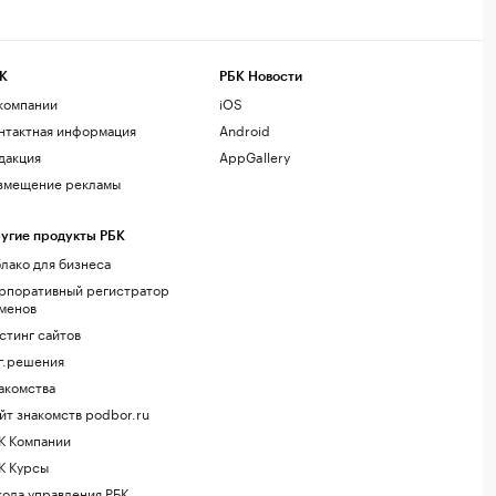
К
РБК Новости
компании
iOS
нтактная информация
Android
дакция
AppGallery
змещение рекламы
угие продукты РБК
лако для бизнеса
рпоративный регистратор
менов
стинг сайтов
г.решения
акомства
йт знакомств podbor.ru
К Компании
К Курсы
ола управления РБК