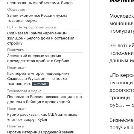
неопознанными объектами. Видео
Общество
Московски
Зачем экономике России нужна
товарная биржа
мошеннич
РБК и Петербургская Биржа
прокурат
Суд назвал Трампа «временным
жильцом» Белого дома и остановил
стройку
39-летний
Политика
положени
Зеленский впервые за время
данным ис
президентства прибыл в Сербию
Политика
Как перейти «порог недоверия»:
«По верси
Слащева и Wylsacom — о новых
руководи
технологиях
РАДИО
дорогост
Технологии и медиа
границы, 
Посольство России назвало инцидент с
дроном в Лейпциге провокацией
руб.», — 
Политика
Рубио рассказал, как США затягивают
Бизнесме
«петлю» вокруг Кубы
Политика
получил а
Против Катерины Гордеевой завели