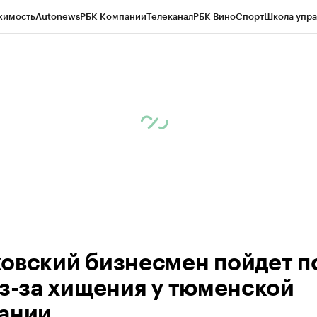
жимость
Autonews
РБК Компании
Телеканал
РБК Вино
Спорт
Школа упра
ипто
РБК Бизнес-среда
Дискуссионный клуб
Исследования
Кредитные 
Экономика
Бизнес
Технологии и медиа
Финансы
Рынок наличной валю
овский бизнесмен пойдет п
из-за хищения у тюменской
ании