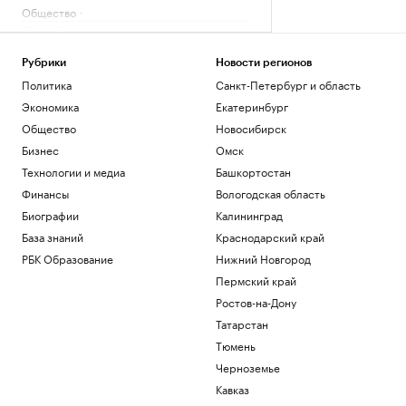
Общество
Bloomberg узнал о росте импорта
нефти Китаем
Экономика
Рубрики
Новости регионов
Пентагон опубликовал 16 новых видео
Политика
Санкт-Петербург и область
с неопознанными летающими
Экономика
Екатеринбург
объектами
Общество
Новосибирск
Общество
Бизнес
Омск
Трамп заявил, что победитель гонки ИИ
станет лидером
Технологии и медиа
Башкортостан
Технологии и медиа
Финансы
Вологодская область
Porsche SE призвал Volkswagen
Биографии
Калининград
сократить расходы
База знаний
Краснодарский край
Общество
РБК Образование
Нижний Новгород
Загрузить еще
Пермский край
Ростов-на-Дону
Татарстан
Тюмень
Черноземье
Кавказ