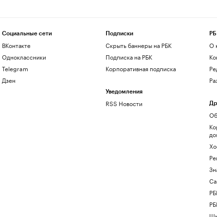
Социальные сети
Подписки
РБ
ВКонтакте
Скрыть баннеры на РБК
О 
Одноклассники
Подписка на РБК
Ко
Telegram
Корпоративная подписка
Ре
Дзен
Ра
Уведомления
RSS Новости
Др
Об
Ко
до
Хо
Ре
Зн
Са
РБ
РБ
Шк