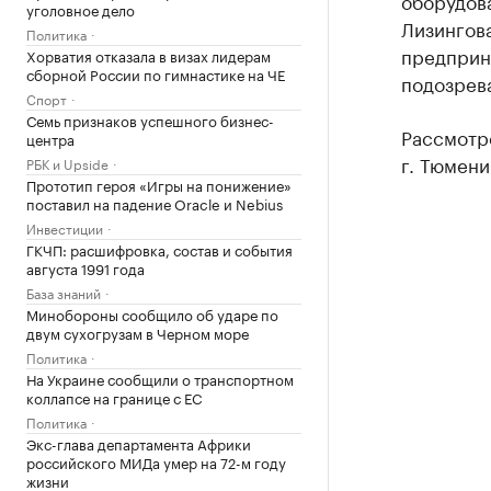
оборудова
уголовное дело
Лизингова
Политика
предприни
Хорватия отказала в визах лидерам
сборной России по гимнастике на ЧЕ
подозрев
Спорт
Семь признаков успешного бизнес-
Рассмотр
центра
г. Тюмени
РБК и Upside
Прототип героя «Игры на понижение»
поставил на падение Oracle и Nebius
Инвестиции
ГКЧП: расшифровка, состав и события
августа 1991 года
База знаний
Минобороны сообщило об ударе по
двум сухогрузам в Черном море
Политика
На Украине сообщили о транспортном
коллапсе на границе с ЕС
Политика
Экс-глава департамента Африки
российского МИДа умер на 72-м году
жизни