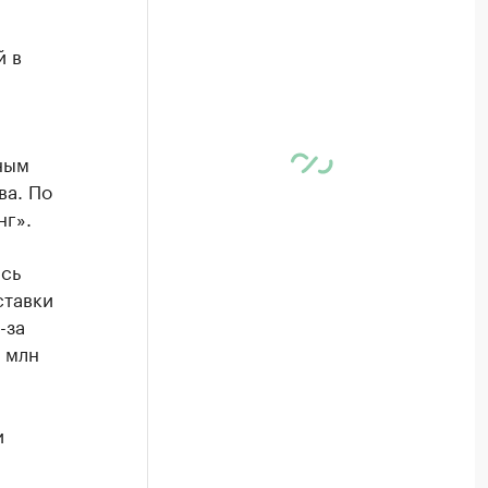
й в
ным
ва. По
нг».
ясь
ставки
-за
 млн
и