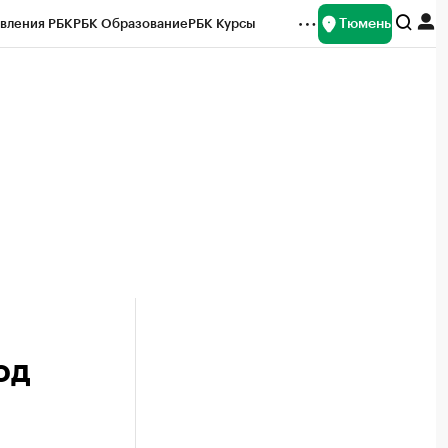
Тюмень
вления РБК
РБК Образование
РБК Курсы
рейтинги
Франшизы
Газета
Спецпроекты СПб
ты
од