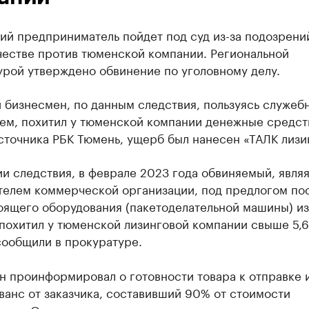
й предприниматель пойдет под суд из-за подозрени
естве против тюменской компании. Региональной
урой утверждено обвинение по уголовному делу.
 бизнесмен, по данным следствия, пользуясь служеб
ем, похитил у тюменской компании денежные средст
точника РБК Тюмень, ущерб был нанесен «ТАЛК лизи
и следствия, в феврале 2023 года обвиняемый, явля
телем коммерческой организации, под предлогом по
оящего оборудования (пакетоделательной машины) из
похитил у тюменской лизинговой компании свыше 5,6
сообщили в прокуратуре.
н проинформировал о готовности товара к отправке 
ванс от заказчика, составивший 90% от стоимости