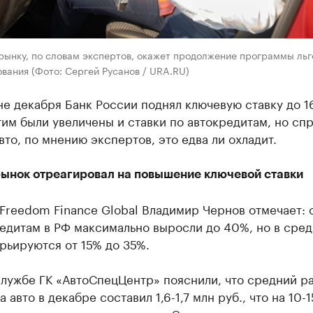
рынку, по словам экспертов, окажет продолжение программы льг
вания (Фото: Сергей Русанов / URA.RU)
е декабря Банк России поднял ключевую ставку до 1
тим были увеличены и ставки по автокредитам, но сп
вто, по мнению экспертов, это едва ли охладит.
рынок отреагировал на повышение ключевой ставки
Freedom Finance Global Владимир Чернов отмечает: 
редитам в РФ максимально выросли до 40%, но в сре
рьируются от 15% до 35%.
службе ГК «АвтоСпецЦентр» пояснили, что средний р
а авто в декабре составил 1,6-1,7 млн руб., что на 10-