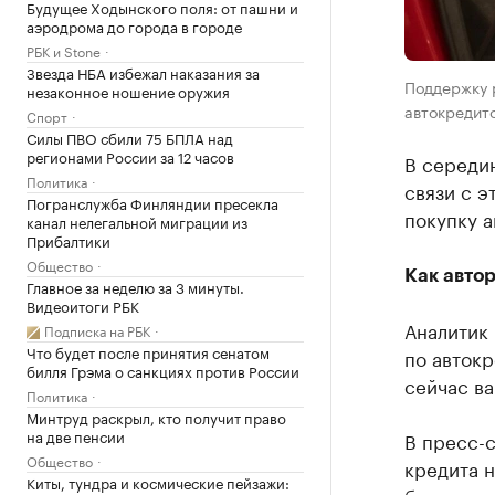
Будущее Ходынского поля: от пашни и
аэродрома до города в городе
РБК и Stone
Звезда НБА избежал наказания за
Поддержку 
незаконное ношение оружия
автокредито
Спорт
Силы ПВО сбили 75 БПЛА над
регионами России за 12 часов
В середин
Политика
связи с э
Погранслужба Финляндии пресекла
покупку а
канал нелегальной миграции из
Прибалтики
Общество
Как авто
Главное за неделю за 3 минуты.
Видеоитоги РБК
Аналитик 
Подписка на РБК
Что будет после принятия сенатом
по авток
билля Грэма о санкциях против России
сейчас ва
Политика
Минтруд раскрыл, кто получит право
на две пенсии
В пресс-
Общество
кредита н
Киты, тундра и космические пейзажи: