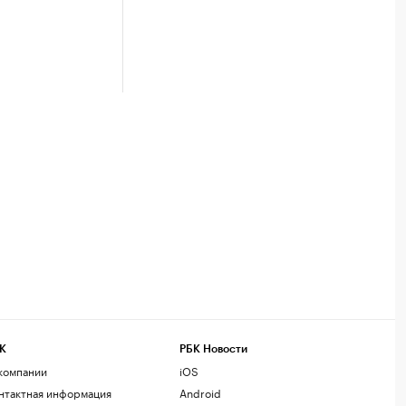
К
РБК Новости
компании
iOS
нтактная информация
Android