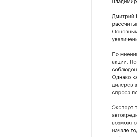
Владимир
Дмитрий М
рассчиты
Основным 
увеличен
По мнени
акции. По
соблюдени
Однако ка
дилеров в
спроса по
Эксперт т
автокреди
возможно 
начале г