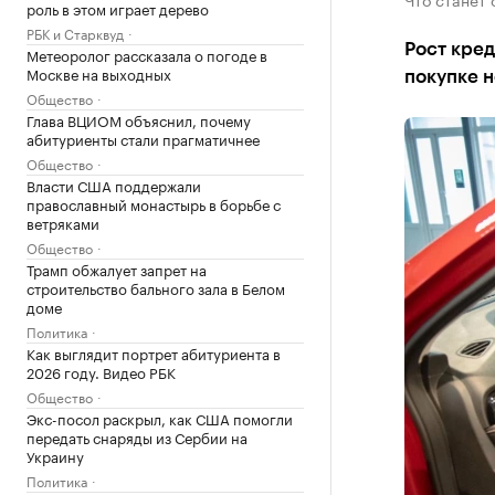
роль в этом играет дерево
РБК и Старквуд
Рост кред
Метеоролог рассказала о погоде в
Москве на выходных
покупке 
Общество
Глава ВЦИОМ объяснил, почему
абитуриенты стали прагматичнее
Общество
Власти США поддержали
православный монастырь в борьбе с
ветряками
Общество
Трамп обжалует запрет на
строительство бального зала в Белом
доме
Политика
Как выглядит портрет абитуриента в
2026 году. Видео РБК
Общество
Экс-посол раскрыл, как США помогли
передать снаряды из Сербии на
Украину
Политика