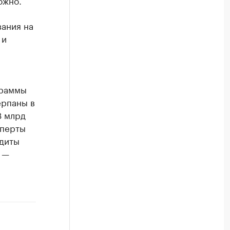
ожно.
вания на
 и
граммы
ерпаны в
3 млрд
сперты
едиты
 —