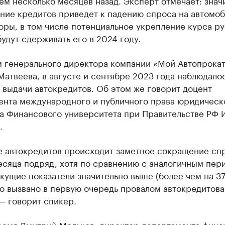
ем несколько месяцев назад. Эксперт отмечает: знач
ние кредитов приведет к падению спроса на автомоб
оры, в том числе потенциальное укрепление курса ру
удут сдерживать его в 2024 году.
м генерального директора компании «Мой Автопрока
атвеева, в августе и сентябре 2023 года наблюдало
выдачи автокредитов. Об этом же говорит доцент
ента международного и публичного права юридическ
та Финансового университета при Правительстве РФ 
.
е автокредитов происходит заметное сокращение сп
есяца подряд, хотя по сравнению с аналогичным пер
екущие показатели значительно выше (более чем на 37
о вызвано в первую очередь провалом автокредитова
 — говорит спикер.
время Дмитрий Мольков, директор департамента фина