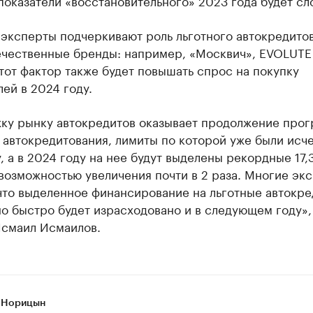
показатели «восстановительного» 2023 года будет сл
эксперты подчеркивают роль льготного автокредито
ечественные бренды: например, «Москвич», EVOLUTE
тот фактор также будет повышать спрос на покупку
ей в 2024 году.
ку рынку автокредитов оказывает продолжение про
 автокредитования, лимиты по которой уже были исч
, а в 2024 году на нее будут выделены рекордные 17,
возможностью увеличения почти в 2 раза. Многие эк
что выделенное финансирование на льготные автокр
о быстро будет израсходовано и в следующем году»,
Исмаил Исмаилов.
 Норицын