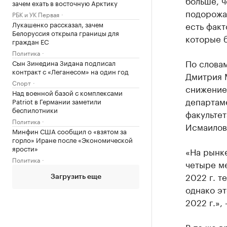
больше, ч
зачем ехать в восточную Арктику
подорожа
РБК и УК Первая
Лукашенко рассказал, зачем
есть факт
Белоруссия открыла границы для
которые б
граждан ЕС
Политика
По слова
Сын Зинедина Зидана подписал
контракт с «Леганесом» на один год
Дмитрия М
Спорт
снижение 
Над военной базой с комплексами
департам
Patriot в Германии заметили
беспилотники
факульте
Политика
Исмаилов
Минфин США сообщил о «взятом за
горло» Иране после «Экономической
ярости»
«На рынк
Политика
четыре м
2022 г. т
Загрузить еще
однако эт
2022 г.»,
В то же 