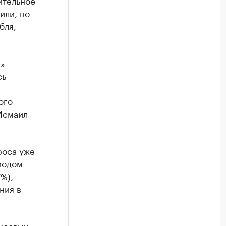
ительное
или, но
бля,
т»
сь
ого
Исмаил
роса уже
иодом
%),
ния в
нсовых