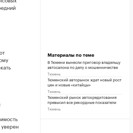
редний
ют
Материалы по теме
ому
В Тюмени вынесли приговор владельцу
кать
автосалона по делу о мошенничестве
Тюмень
Тюменский авторынок ждет новый рост
цен и новые «китайцы»
Тюмень
Тюменский рынок автокредитования
превысил все рекордные показатели
я
Тюмень
оимость
 уверен