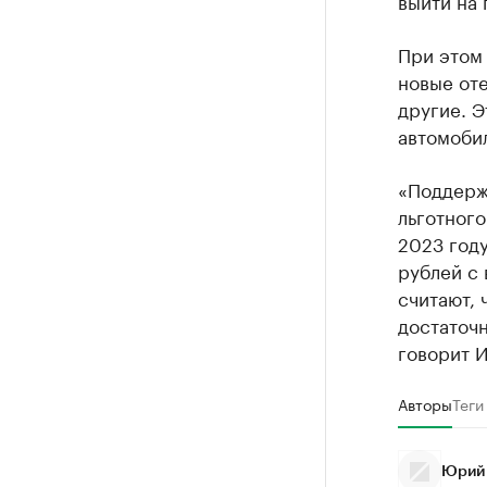
выйти на 
При этом 
новые от
другие. Э
автомобил
«Поддерж
льготного
2023 году
рублей с 
считают, 
достаточн
говорит 
Авторы
Теги
Юрий