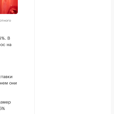
отного
6%. В
рос на
ставки
днем они
азмер
15%