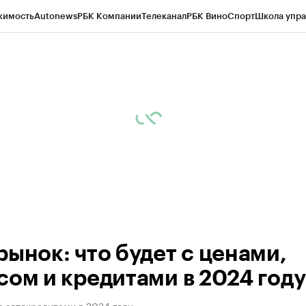
жимость
Autonews
РБК Компании
Телеканал
РБК Вино
Спорт
Школа упра
ипто
РБК Бизнес-среда
Дискуссионный клуб
Исследования
Кредитные 
Экономика
Бизнес
Технологии и медиа
Финансы
Рынок наличной валю
рынок: что будет с ценами,
сом и кредитами в 2024 году
с автокредитами в 2024 году