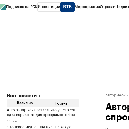
Подписка на РБК
Инвестиции
Мероприятия
Отрасли
Недви
РБК Life
Тренды
Визионеры
Национальные проекты
Город
Стиль
Кр
Конференции СПб
Спецпроекты
Проверка контрагентов
Политика
Авторынок
Все новости
Тюмень
Весь мир
Авто
Александр Усик заявил, что у него есть
«два варианта» для прощального боя
спро
Спорт
Что такое медленная жизнь и какую
Что станет 