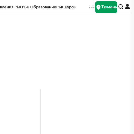
Тюмень
вления РБК
РБК Образование
РБК Курсы
рейтинги
Франшизы
Газета
Спецпроекты СПб
ты