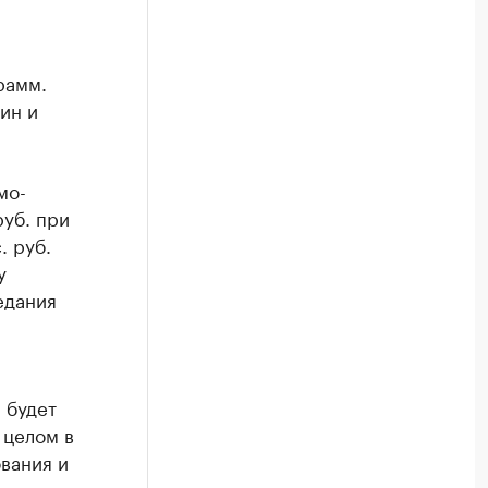
рамм.
ин и
мо-
руб. при
. руб.
у
едания
 будет
 целом в
вания и