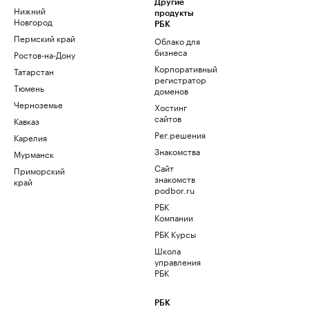
Другие
Нижний
продукты
Новгород
РБК
Пермский край
Облако для
бизнеса
Ростов-на-Дону
Корпоративный
Татарстан
регистратор
Тюмень
доменов
Черноземье
Хостинг
сайтов
Кавказ
Рег.решения
Карелия
Знакомства
Мурманск
Сайт
Приморский
знакомств
край
podbor.ru
РБК
Компании
РБК Курсы
Школа
управления
РБК
РБК