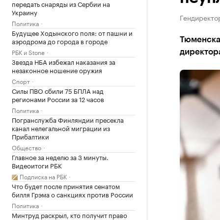
передать снаряды из Сербии на
Украину
Гендиректо
Политика
Будущее Ходынского поля: от пашни и
Тюменская
аэродрома до города в городе
РБК и Stone
директора
Звезда НБА избежал наказания за
незаконное ношение оружия
Спорт
Силы ПВО сбили 75 БПЛА над
регионами России за 12 часов
Политика
Погранслужба Финляндии пресекла
канал нелегальной миграции из
Прибалтики
Общество
Главное за неделю за 3 минуты.
Видеоитоги РБК
Подписка на РБК
Что будет после принятия сенатом
билля Грэма о санкциях против России
Политика
Минтруд раскрыл, кто получит право