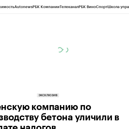
жимость
Autonews
РБК Компании
Телеканал
РБК Вино
Спорт
Школа упра
ипто
РБК Бизнес-среда
Дискуссионный клуб
Исследования
Кредитные 
Экономика
Бизнес
Технологии и медиа
Финансы
Рынок наличной валю
ЭКСКЛЮЗИВ
нскую компанию по
зводству бетона уличили в
лате налогов