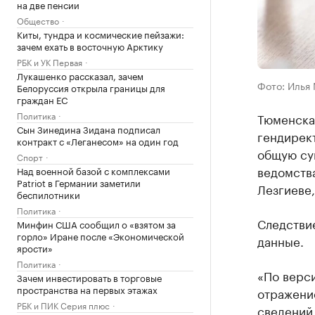
на две пенсии
Общество
Киты, тундра и космические пейзажи:
зачем ехать в восточную Арктику
РБК и УК Первая
Лукашенко рассказал, зачем
Фото: Илья
Белоруссия открыла границы для
граждан ЕС
Политика
Тюменская
Сын Зинедина Зидана подписал
гендирект
контракт с «Леганесом» на один год
общую су
Спорт
ведомства
Над военной базой с комплексами
Patriot в Германии заметили
Лезгиеве
беспилотники
Политика
Следствие
Минфин США сообщил о «взятом за
горло» Иране после «Экономической
данные.
ярости»
Политика
«По верси
Зачем инвестировать в торговые
пространства на первых этажах
отражение
РБК и ПИК Серия плюс
сведений