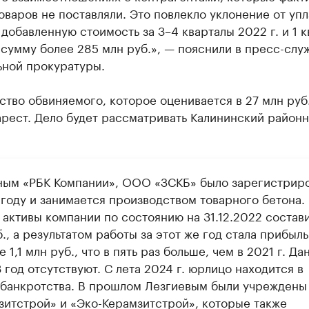
оваров не поставляли. Это повлекло уклонение от уп
 добавленную стоимость за 3–4 кварталы 2022 г. и 1 к
 сумму более 285 млн руб.», — пояснили в пресс-слу
ьной прокуратуры.
тво обвиняемого, которое оценивается в 27 млн руб.
рест. Дело будет рассматривать Калининский районн
ным «РБК Компании», ООО «ЗСКБ» было зарегистрир
 году и занимается производством товарного бетона.
активы компании по состоянию на 31.12.2022 состави
., а результатом работы за этот же год стала прибыль
 1,1 млн руб., что в пять раз больше, чем в 2021 г. Д
 год отсутствуют. С лета 2024 г. юрлицо находится в
 банкротства. В прошлом Лезгиевым были учрежден
зитстрой» и «Эко-Керамзитстрой», которые также