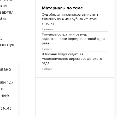
латы
Материалы по теме
вартал
Суд обязал чиновников выплатить
жбе
тюменцу 85,4 млн руб. за изъятие
участка
Тюмень
Тюменцы сократили размер
,
задолженности перед налоговой в два
раза
ый суд
Тюмень
В Тюмени будут судить за
мошенничество директора детского
сада
овано
Тюмень
ли 1,5
 в
анные
ы ООО