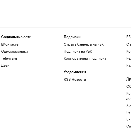
Социальные сети
Подписки
РБ
ВКонтакте
Скрыть баннеры на РБК
О 
Одноклассники
Подписка на РБК
Ко
Telegram
Корпоративная подписка
Ре
Дзен
Ра
Уведомления
RSS Новости
Др
Об
Ко
до
Хо
Ре
Зн
Са