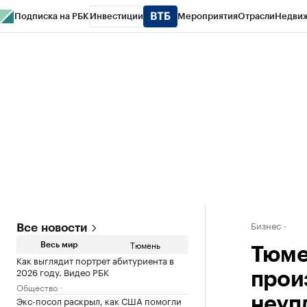
Подписка на РБК
Инвестиции
Мероприятия
Отрасли
Недви
РБК Life
Тренды
Визионеры
Национальные проекты
Город
Стиль
Кр
Конференции СПб
Спецпроекты
Проверка контрагентов
Политика
Бизнес
Все новости
Тюмень
Весь мир
Тюме
Как выглядит портрет абитуриента в
2026 году. Видео РБК
прои
Общество
Экс-посол раскрыл, как США помогли
неуп