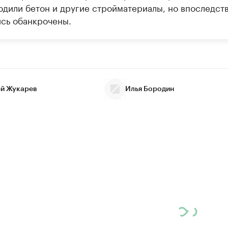
одили бетон и другие стройматериалы, но впоследст
ись обанкрочены.
й Жукарев
Илья Бородин