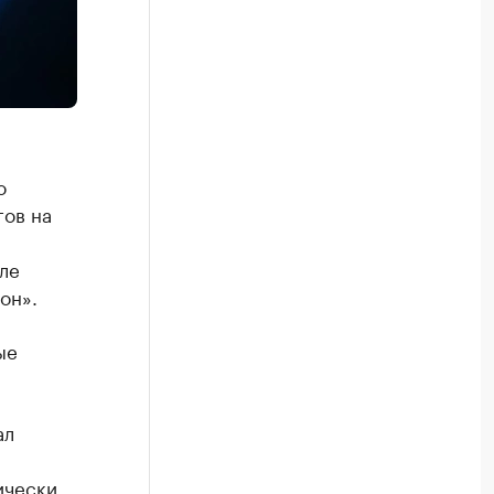
о
гов на
ле
он».
ые
ал
ически