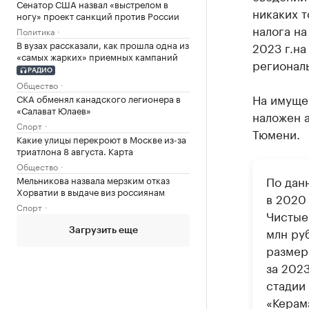
Сенатор США назвал «выстрелом в
никаких т
ногу» проект санкций против России
налога на
Политика
В вузах рассказали, как прошла одна из
2023 г.на
«самых жарких» приемных кампаний
регионал
РАДИО
Общество
На имущес
СКА обменял канадского легионера в
«Салават Юлаев»
наложен а
Спорт
Тюмени.
Какие улицы перекроют в Москве из-за
триатлона 8 августа. Карта
Общество
По дан
Мельникова назвала мерзким отказ
Хорватии в выдаче виз россиянам
в 2020
Спорт
Чистые 
млн руб
Загрузить еще
размере
за 2023
стадии
«Керам