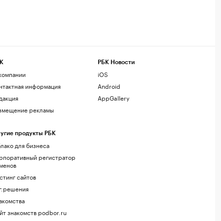
К
РБК Новости
компании
iOS
нтактная информация
Android
дакция
AppGallery
змещение рекламы
угие продукты РБК
лако для бизнеса
рпоративный регистратор
менов
стинг сайтов
г.решения
акомства
йт знакомств podbor.ru