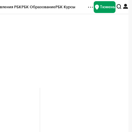
Тюмень
вления РБК
РБК Образование
РБК Курсы
рейтинги
Франшизы
Газета
Спецпроекты СПб
ты