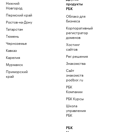
Нижний
продукты
Новгород
РБК
Пермский край
Облако для
бизнеса
Ростов-на-Дону
Корпоративный
Татарстан
регистратор
Тюмень
доменов
Черноземье
Хостинг
сайтов
Кавказ
Рег.решения
Карелия
Знакомства
Мурманск
Сайт
Приморский
знакомств
край
podbor.ru
РБК
Компании
РБК Курсы
Школа
управления
РБК
РБК