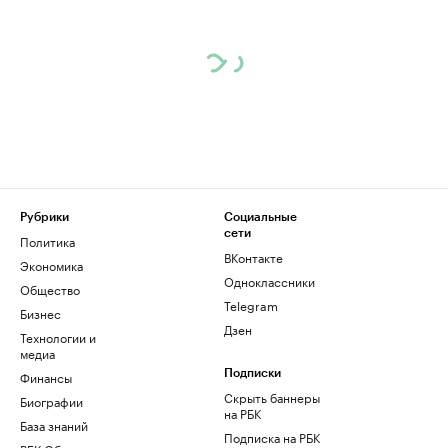
Рубрики
Социальные
сети
Политика
ВКонтакте
Экономика
Одноклассники
Общество
Telegram
Бизнес
Дзен
Технологии и
медиа
Финансы
Подписки
Скрыть баннеры
Биографии
на РБК
База знаний
Подписка на РБК