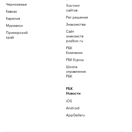
Черноземье
Хостинг
сайтов
Кавказ
Рег.решения
Карелия
Знакомства
Мурманск
Сайт
Приморский
знакомств
край
podbor.ru
РБК
Компании
РБК Курсы
Школа
управления
РБК
РБК
Новости
iOS
Android
AppGallery