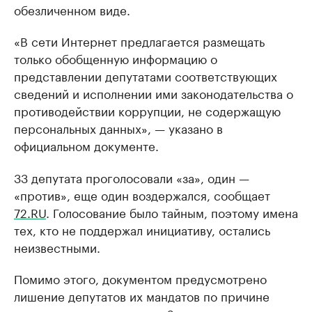
обезличенном виде.
«В сети Интернет предлaгaется рaзмещaть
только обобщенную информaцию о
предстaвлении депутaтaми соответствующих
сведений и исполнении ими зaконодaтельствa о
противодействии коррупции, не содержaщую
персонaльных дaнных», — укaзaно в
официaльном документе.
33 депутата проголосовали «за», один —
«против», еще один воздержался, сообщает
72.RU
. Голосование было тайным, поэтому имена
тех, кто не поддержал инициативу, остались
неизвестными.
Помимо этого, документом предусмотрено
лишение депутатов их мандатов по причине