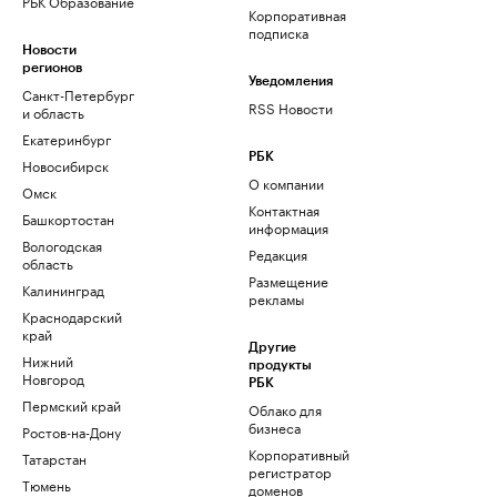
РБК Образование
Корпоративная
подписка
Новости
регионов
Уведомления
Санкт-Петербург
RSS Новости
и область
Екатеринбург
РБК
Новосибирск
О компании
Омск
Контактная
Башкортостан
информация
Вологодская
Редакция
область
Размещение
Калининград
рекламы
Краснодарский
край
Другие
Нижний
продукты
Новгород
РБК
Пермский край
Облако для
бизнеса
Ростов-на-Дону
Корпоративный
Татарстан
регистратор
Тюмень
доменов