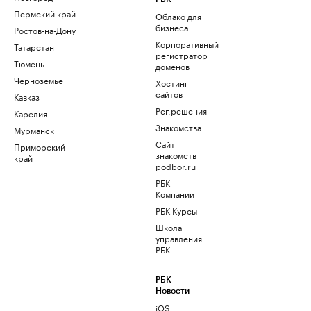
Пермский край
Облако для
бизнеса
Ростов-на-Дону
Корпоративный
Татарстан
регистратор
Тюмень
доменов
Черноземье
Хостинг
сайтов
Кавказ
Рег.решения
Карелия
Знакомства
Мурманск
Сайт
Приморский
знакомств
край
podbor.ru
РБК
Компании
РБК Курсы
Школа
управления
РБК
РБК
Новости
iOS