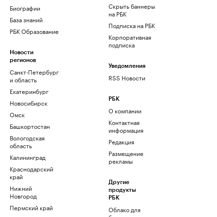
Скрыть баннеры
Биографии
на РБК
База знаний
Подписка на РБК
РБК Образование
Корпоративная
подписка
Новости
регионов
Уведомления
Санкт-Петербург
RSS Новости
и область
Екатеринбург
РБК
Новосибирск
О компании
Омск
Контактная
Башкортостан
информация
Вологодская
Редакция
область
Размещение
Калининград
рекламы
Краснодарский
край
Другие
Нижний
продукты
Новгород
РБК
Пермский край
Облако для
бизнеса