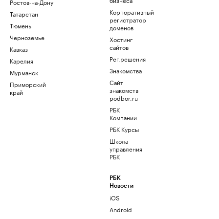
Ростов-на-Дону
Корпоративный
Татарстан
регистратор
Тюмень
доменов
Черноземье
Хостинг
сайтов
Кавказ
Рег.решения
Карелия
Знакомства
Мурманск
Сайт
Приморский
знакомств
край
podbor.ru
РБК
Компании
РБК Курсы
Школа
управления
РБК
РБК
Новости
iOS
Android