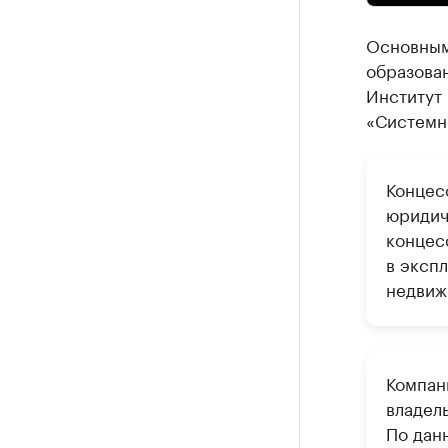
Основным
образован
Институт
«Системн
Концес
юридич
концес
в экспл
недвиж
Компан
владел
По данн