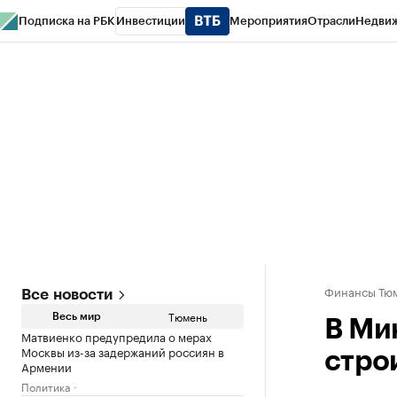
Подписка на РБК
Инвестиции
Мероприятия
Отрасли
Недви
РБК Life
Тренды
Визионеры
Национальные проекты
Город
Стиль
Кр
Конференции СПб
Спецпроекты
Проверка контрагентов
Политика
Финансы Тюм
Все новости
Тюмень
Весь мир
В Ми
Матвиенко предупредила о мерах
Москвы из-за задержаний россиян в
стро
Армении
Политика