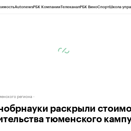
жимость
Autonews
РБК Компании
Телеканал
РБК Вино
Спорт
Школа упра
ипто
РБК Бизнес-среда
Дискуссионный клуб
Исследования
Кредитные 
Экономика
Бизнес
Технологии и медиа
Финансы
Рынок наличной валю
енского региона
нобрнауки раскрыли стоимо
ительства тюменского камп