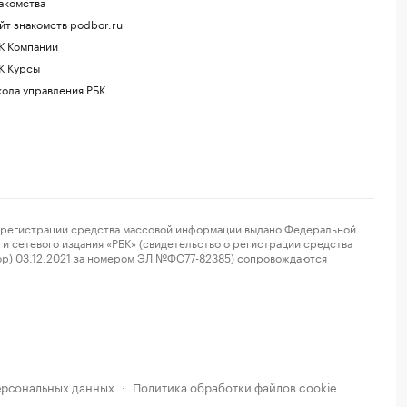
акомства
йт знакомств podbor.ru
К Компании
К Курсы
ола управления РБК
регистрации средства массовой информации выдано Федеральной
и сетевого издания «РБК» (свидетельство о регистрации средства
ор) 03.12.2021 за номером ЭЛ №ФС77-82385) сопровождаются
ерсональных данных
Политика обработки файлов cookie
·