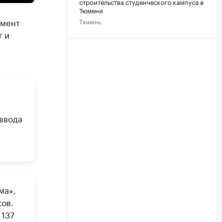
строительства студенческого кампуса в
Тюмени
амент
Тюмень
т и
ввода
ма»,
ов.
 137