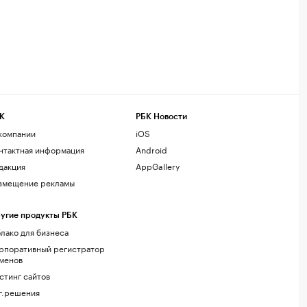
К
РБК Новости
компании
iOS
нтактная информация
Android
дакция
AppGallery
змещение рекламы
угие продукты РБК
лако для бизнеса
рпоративный регистратор
менов
стинг сайтов
г.решения