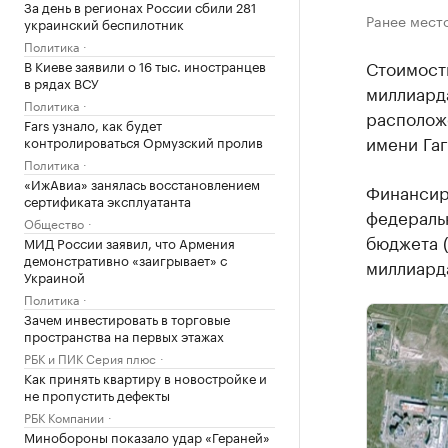
За день в регионах России сбили 281
Ранее мест
украинский беспилотник
Политика
Стоимость
В Киеве заявили о 16 тыс. иностранцев
в рядах ВСУ
миллиард
Политика
расположе
Fars узнало, как будет
имени Гаг
контролироваться Ормузский пролив
Политика
«ИжАвиа» занялась восстановлением
Финансиро
сертификата эксплуатанта
федеральн
Общество
бюджета (
МИД России заявил, что Армения
демонстративно «заигрывает» с
миллиарда
Украиной
Политика
Зачем инвестировать в торговые
пространства на первых этажах
РБК и ПИК Серия плюс
Как принять квартиру в новостройке и
не пропустить дефекты
РБК Компании
Минобороны показало удар «Гераней»