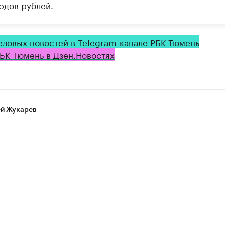
рдов рублей.
еловых новостей в Telegram-канале РБК Тюмень
БК Тюмень в Дзен.Новостях
й Жукарев