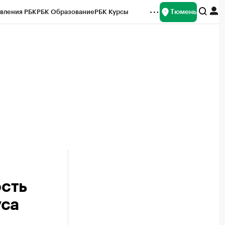
Тюмень
вления РБК
РБК Образование
РБК Курсы
рейтинги
Франшизы
Газета
Спецпроекты СПб
ты
сть
уса