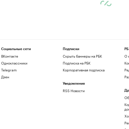
Социальные сети
Подписки
РБ
ВКонтакте
Скрыть баннеры на РБК
О 
Одноклассники
Подписка на РБК
Ко
Telegram
Корпоративная подписка
Ре
Дзен
Ра
Уведомления
RSS Новости
Др
Об
Ко
до
Хо
Ре