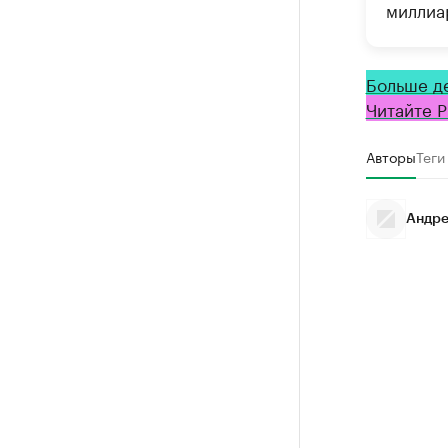
миллиа
Больше д
Читайте Р
Авторы
Теги
Андре