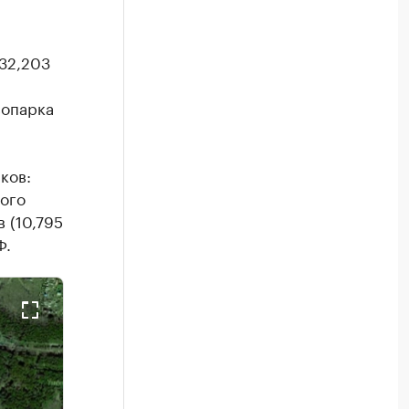
32,203
сопарка
ков:
ного
 (10,795
Ф.