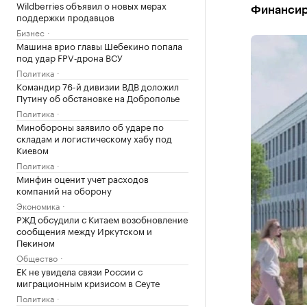
Wildberries объявил о новых мерах
Финансиро
поддержки продавцов
Бизнес
Машина врио главы Шебекино попала
под удар FPV‑дрона ВСУ
Политика
Командир 76-й дивизии ВДВ доложил
Путину об обстановке на Доброполье
Политика
Минобороны заявило об ударе по
складам и логистическому хабу под
Киевом
Политика
Минфин оценит учет расходов
компаний на оборону
Экономика
РЖД обсудили с Китаем возобновление
сообщения между Иркутском и
Пекином
Общество
ЕК не увидела связи России с
миграционным кризисом в Сеуте
Политика