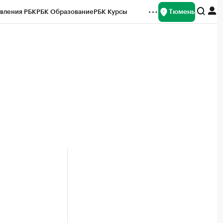
Тюмень
вления РБК
РБК Образование
РБК Курсы
рейтинги
Франшизы
Газета
Спецпроекты СПб
ты