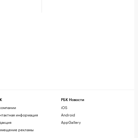
К
РБК Новости
компании
iOS
нтактная информация
Android
дакция
AppGallery
змещение рекламы