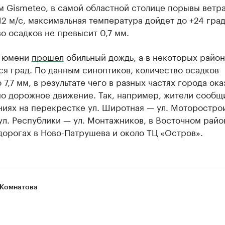
м Gismeteo, в самой областной столице порывы ветр
12 м/с, максимальная температура дойдет до +24 град
о осадков не превысит 0,7 мм.
 Тюмени
прошел
обильный дождь, а в некоторых район
я град. По данным синоптиков, количество осадков
 7,7 мм, в результате чего в разных частях города ока
но дорожное движение. Так, например, жители сообщ
ниях на перекрестке ул. Широтная — ул. Моторостро
ул. Республики — ул. Монтажников, в Восточном райо
дорогах в Ново-Патрушева и около ТЦ «Остров».
Комнатова