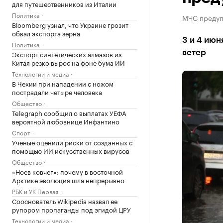
для путешественников из Италии
Политика
МЧС предуп
Bloomberg узнал, что Украине грозит
обвал экспорта зерна
3 и 4 июн
Политика
ветер
Экспорт синтетических алмазов из
Китая резко вырос на фоне бума ИИ
Технологии и медиа
В Чехии при нападении с ножом
пострадали четыре человека
Общество
Telegraph сообщил о выплатах УЕФА
вероятной любовнице Инфантино
Спорт
Ученые оценили риски от созданных с
помощью ИИ искусственных вирусов
Общество
«Ноев ковчег»: почему в восточной
Арктике эволюция шла непрерывно
РБК и УК Первая
Сооснователь Wikipedia назвал ее
рупором пропаганды под эгидой ЦРУ
Технологии и медиа