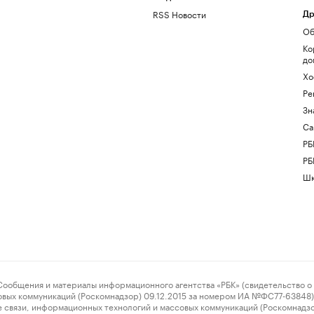
RSS Новости
Др
Об
Ко
до
Хо
Ре
Зн
Са
РБ
РБ
Шк
ения и материалы информационного агентства «РБК» (свидетельство о 
овых коммуникаций (Роскомнадзор) 09.12.2015 за номером ИА №ФС77-63848) 
 связи, информационных технологий и массовых коммуникаций (Роскомнадз