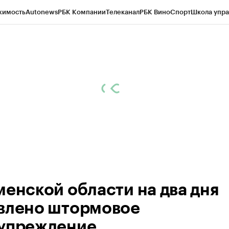
жимость
Autonews
РБК Компании
Телеканал
РБК Вино
Спорт
Школа упра
ипто
РБК Бизнес-среда
Дискуссионный клуб
Исследования
Кредитные 
Экономика
Бизнес
Технологии и медиа
Финансы
Рынок наличной валю
менской области на два дня
влено штормовое
упреждение