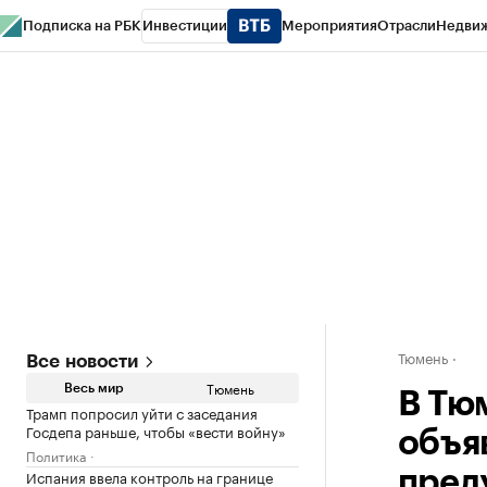
Подписка на РБК
Инвестиции
Мероприятия
Отрасли
Недви
РБК Life
Тренды
Визионеры
Национальные проекты
Город
Стиль
Кр
Конференции СПб
Спецпроекты
Проверка контрагентов
Политика
Тюмень
Все новости
Тюмень
Весь мир
В Тю
Трамп попросил уйти с заседания
Госдепа раньше, чтобы «вести войну»
объя
Политика
Испания ввела контроль на границе
пред