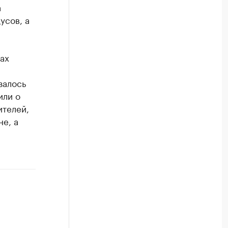
а
усов, а
ах
залось
или о
ителей,
не, а