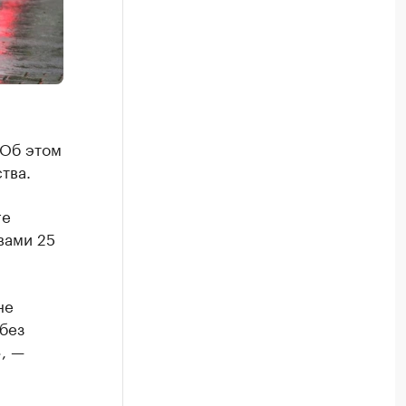
 Об этом
тва.
ге
вами 25
не
без
, —