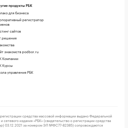
угие продукты РБК
лако для бизнеса
рпоративный регистратор
менов
стинг сайтов
г.решения
акомства
йт знакомств podbor.ru
К Компании
К Курсы
ола управления РБК
регистрации средства массовой информации выдано Федеральной
и сетевого издания «РБК» (свидетельство о регистрации средства
ор) 03.12.2021 за номером ЭЛ №ФС77-82385) сопровождаются