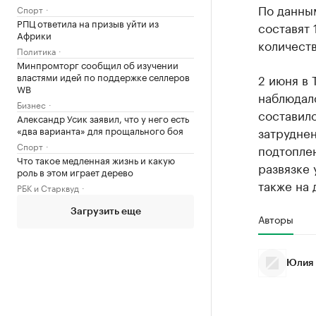
По данны
Спорт
РПЦ ответила на призыв уйти из
составят 
Африки
количеств
Политика
Минпромторг сообщил об изучении
властями идей по поддержке селлеров
2 июня в
WB
наблюдалс
Бизнес
составило
Александр Усик заявил, что у него есть
«два варианта» для прощального боя
затрудне
Спорт
подтопле
Что такое медленная жизнь и какую
развязке 
роль в этом играет дерево
также на 
РБК и Старквуд
Загрузить еще
Авторы
Юлия 