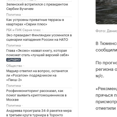
Зеленский встретился с президентом
Сербии Вучичем
Политика
Как устроены приватные террасы в
квартирах «Серии плюс»
РБК и ПИК Серия плюс
Фото: Дени
Экс-президент Финляндии усомнился в
сценарии нападения России на НАТО
В Тюменс
Политика
сообщили
Глава «Эксмо» назвал книгу, которая
поможет стать «лучшей версией себя»
РАДИО
По прогно
Общество
региона о
Мадьяр ответил на вопрос, останется
м/с.
ли «Росатом» подрядчиком на
«Пакш-2»
Политика
«Рекомен
Росфинмониторинг рассказал, как
прячься п
помог выявить криптомошенников в
Москве
присмотра
Политика
отметили 
Андреева проиграла 34-й ракетке мира
в третьем круге турнира в Торонто