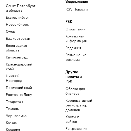
Уведомления
Санкт-Петербург
RSS Новости
и область
Екатеринбург
РБК
Новосибирск
О компании
Омск
Контактная
Башкортостан
информация
Вологодская
Редакция
область
Размещение
Калининград
рекламы
Краснодарский
край
Другие
Нижний
продукты
Новгород
РБК
Пермский край
Облако для
бизнеса
Ростов-на-Дону
Корпоративный
Татарстан
регистратор
Тюмень
доменов
Черноземье
Хостинг
сайтов
Кавказ
Рег.решения
Карелия