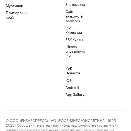
Знакомства
Мурманск
Сайт
Приморский
знакомств
край
podbor.ru
РБК
Компании
РБК Курсы
Школа
управления
РБК
РБК
Новости
iOS
Android
AppGallery
© ООО «БИЗНЕСПРЕСС», АО «РОСБИЗНЕСКОНСАЛТИНГ», 1995–
2026. Сообщения и материалы информационного агентства «РБК»
(свидетельство о регистрации средства массовой информации