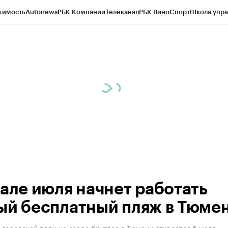
жимость
Autonews
РБК Компании
Телеканал
РБК Вино
Спорт
Школа упра
ипто
РБК Бизнес-среда
Дискуссионный клуб
Исследования
Кредитные 
Экономика
Бизнес
Технологии и медиа
Финансы
Рынок наличной валю
чале июля начнет работать
ый бесплатный пляж в Тюме
городской пляж на озере Круглое в Тюмени откроется 5 июля