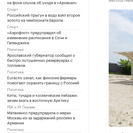
на фоне слухов об уходе в «Арсенал»
Спорт
Российский прыгун в воду взял второе
золото на чемпионате Европы
Спорт
«Аэрофлот» предупредил об
изменении расписания в Сочи и
Геленджике
Политика
Ярославский губернатор сообщил о
быстро потушенных резервуарах с
топливом
Политика
Euractiv узнал, как финские фермеры
помогают охранять границу с Россией
Политика
Киты, тундра и космические пейзажи:
зачем ехать в восточную Арктику
РБК и УК Первая
Матвиенко предупредила о мерах
Москвы из-за задержаний россиян в
Армении
Политика