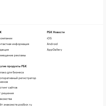
К
РБК Новости
компании
iOS
нтактная информация
Android
дакция
AppGallery
змещение рекламы
угие продукты РБК
лако для бизнеса
рпоративный регистратор
менов
стинг сайтов
г.решения
акомства
йт знакомств podbor.ru