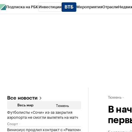
Подписка на РБК
Инвестиции
Мероприятия
Отрасли
Недви
РБК Life
Тренды
Визионеры
Национальные проекты
Город
Стиль
Кр
Конференции СПб
Спецпроекты
Проверка контрагентов
Политика
Тюмень
Все новости
Тюмень
Весь мир
В на
Футболисты «Сочи» из-за закрытия
аэропорта не смогли вылететь на матч
перв
Спорт
Винисиус продлил контракт с «Реалом»
Бесплатный 