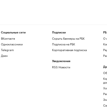
Социальные сети
Подписки
РБ
ВКонтакте
Скрыть баннеры на РБК
О 
Одноклассники
Подписка на РБК
Ко
Telegram
Корпоративная подписка
Ре
Дзен
Ра
Уведомления
RSS Новости
Др
Об
Ко
до
Хо
Ре
Зн
Са