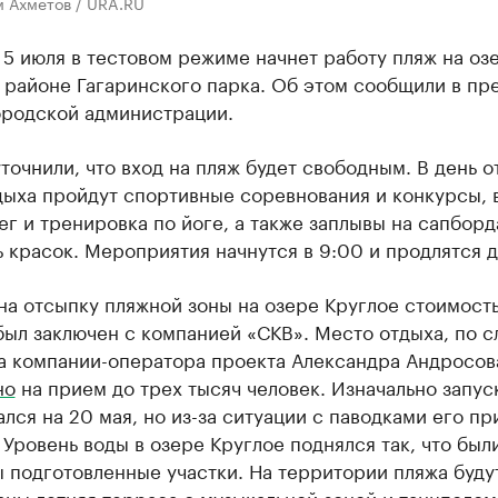
м Ахметов / URA.RU
5 июля в тестовом режиме начнет работу пляж на оз
 районе Гагаринского парка. Об этом сообщили в пр
ородской администрации.
точнили, что вход на пляж будет свободным. В день 
дыха пройдут спортивные соревнования и конкурсы, 
ег и тренировка по йоге, а также заплывы на сапборд
 красок. Мероприятия начнутся в 9:00 и продлятся д
на отсыпку пляжной зоны на озере Круглое стоимость
был заключен с компанией «СКВ». Место отдыха, по с
а компании-оператора проекта Александра Андросов
но
на прием до трех тысяч человек. Изначально запус
лся на 20 мая, но из-за ситуации с паводками его п
 Уровень воды в озере Круглое поднялся так, что был
 подготовленные участки. На территории пляжа буду
ны летняя терраса с музыкальной зоной и танцполом