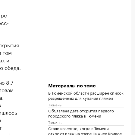
ере
есс-
открытия
в том
ах и
о обеда.
ю 8,7
Материалы по теме
ловам
В Тюменской области расширен список
а,
разрешенных для купания пляжей
к
Тюмень
Объявлена дата открытия первого
ришлось
городского пляжа в Тюмени
и
Тюмень
т
Стало известно, когда в Тюмени
откроют пляж на озере Нижнее Кривое
, кафе и