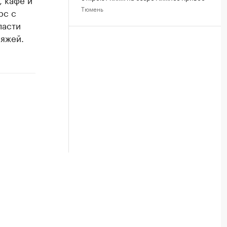
Тюмень
рс с
ласти
ляжей.