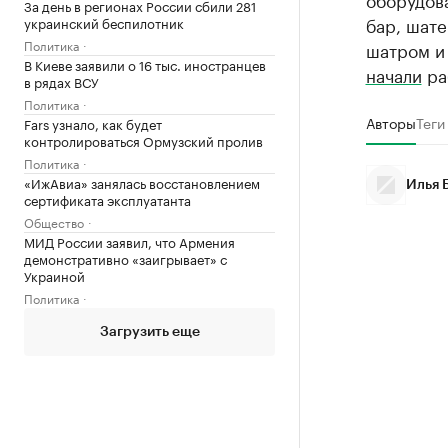
За день в регионах России сбили 281
бар, шате
украинский беспилотник
Политика
шатром и
В Киеве заявили о 16 тыс. иностранцев
начали
ра
в рядах ВСУ
Политика
Авторы
Теги
Fars узнало, как будет
контролироваться Ормузский пролив
Политика
«ИжАвиа» занялась восстановлением
Илья 
сертификата эксплуатанта
Общество
МИД России заявил, что Армения
демонстративно «заигрывает» с
Украиной
Политика
Загрузить еще