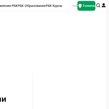
Тюмень
вления РБК
РБК Образование
РБК Курсы
рейтинги
Франшизы
Газета
Спецпроекты СПб
ты
ни