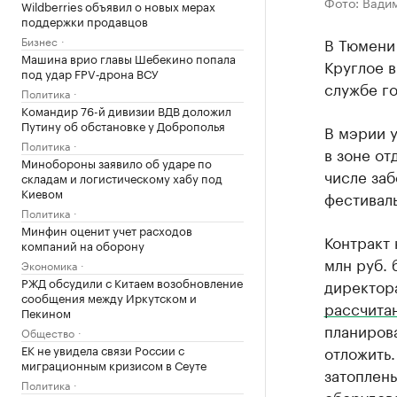
Фото: Вади
Wildberries объявил о новых мерах
поддержки продавцов
Бизнес
В Тюмени 
Машина врио главы Шебекино попала
Круглое в
под удар FPV‑дрона ВСУ
службе г
Политика
Командир 76-й дивизии ВДВ доложил
Путину об обстановке у Доброполья
В мэрии у
Политика
в зоне от
Минобороны заявило об ударе по
числе заб
складам и логистическому хабу под
Киевом
фестиваль
Политика
Минфин оценит учет расходов
Контракт 
компаний на оборону
млн руб. 
Экономика
РЖД обсудили с Китаем возобновление
директор
сообщения между Иркутском и
рассчита
Пекином
планирова
Общество
ЕК не увидела связи России с
отложить.
миграционным кризисом в Сеуте
затоплены
Политика
оборудова