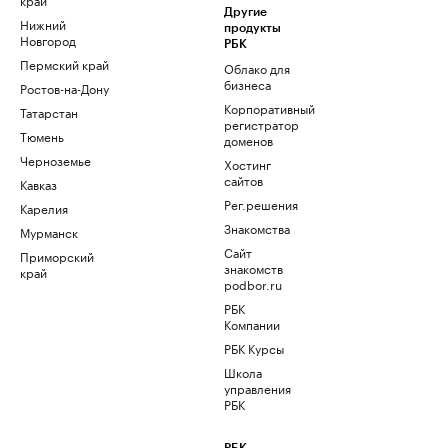
Другие
Нижний
продукты
Новгород
РБК
Пермский край
Облако для
бизнеса
Ростов-на-Дону
Корпоративный
Татарстан
регистратор
Тюмень
доменов
Черноземье
Хостинг
сайтов
Кавказ
Рег.решения
Карелия
Знакомства
Мурманск
Сайт
Приморский
знакомств
край
podbor.ru
РБК
Компании
РБК Курсы
Школа
управления
РБК