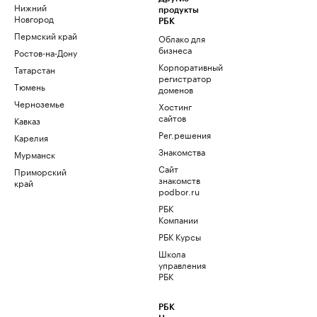
Нижний
продукты
Новгород
РБК
Пермский край
Облако для
бизнеса
Ростов-на-Дону
Корпоративный
Татарстан
регистратор
Тюмень
доменов
Черноземье
Хостинг
сайтов
Кавказ
Рег.решения
Карелия
Знакомства
Мурманск
Сайт
Приморский
знакомств
край
podbor.ru
РБК
Компании
РБК Курсы
Школа
управления
РБК
РБК