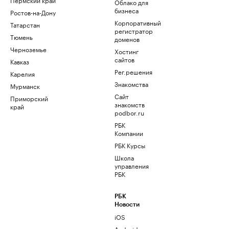
Облако для
бизнеса
Ростов-на-Дону
Корпоративный
Татарстан
регистратор
Тюмень
доменов
Черноземье
Хостинг
сайтов
Кавказ
Рег.решения
Карелия
Знакомства
Мурманск
Сайт
Приморский
знакомств
край
podbor.ru
РБК
Компании
РБК Курсы
Школа
управления
РБК
РБК
Новости
iOS
Android