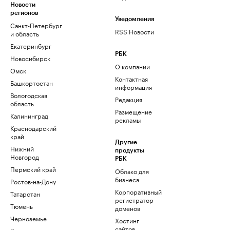
Новости
регионов
Уведомления
Санкт-Петербург
RSS Новости
и область
Екатеринбург
РБК
Новосибирск
О компании
Омск
Контактная
Башкортостан
информация
Вологодская
Редакция
область
Размещение
Калининград
рекламы
Краснодарский
край
Другие
Нижний
продукты
Новгород
РБК
Пермский край
Облако для
бизнеса
Ростов-на-Дону
Корпоративный
Татарстан
регистратор
Тюмень
доменов
Черноземье
Хостинг
сайтов