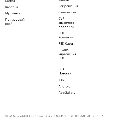
Кавказ
Рег.решения
Карелия
Знакомства
Мурманск
Сайт
Приморский
знакомств
край
podbor.ru
РБК
Компании
РБК Курсы
Школа
управления
РБК
РБК
Новости
iOS
Android
AppGallery
© ООО «БИЗНЕСПРЕСС», АО «РОСБИЗНЕСКОНСАЛТИНГ», 1995–