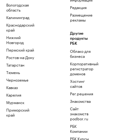
Вологодская
Редакция
область
Размещение
Калининград
рекламы
Краснодарский
край
Другие
Нижний
продукты
Новгород
РБК
Пермский край
Облако для
бизнеса
Ростов-на-Дону
Корпоративный
Татарстан
регистратор
Тюмень
доменов
Черноземье
Хостинг
сайтов
Кавказ
Рег.решения
Карелия
Знакомства
Мурманск
Сайт
Приморский
знакомств
край
podbor.ru
РБК
Компании
РБК Курсы