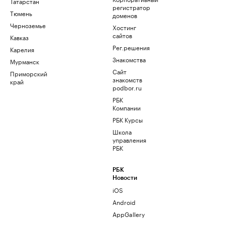
Татарстан
регистратор
Тюмень
доменов
Черноземье
Хостинг
сайтов
Кавказ
Рег.решения
Карелия
Знакомства
Мурманск
Сайт
Приморский
знакомств
край
podbor.ru
РБК
Компании
РБК Курсы
Школа
управления
РБК
РБК
Новости
iOS
Android
AppGallery