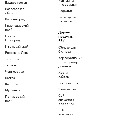
Башкортостан
информация
Вологодская
Редакция
область
Размещение
Калининград
рекламы
Краснодарский
край
Другие
Нижний
продукты
Новгород
РБК
Пермский край
Облако для
бизнеса
Ростов-на-Дону
Корпоративный
Татарстан
регистратор
Тюмень
доменов
Черноземье
Хостинг
сайтов
Кавказ
Рег.решения
Карелия
Знакомства
Мурманск
Сайт
Приморский
знакомств
край
podbor.ru
РБК
Компании