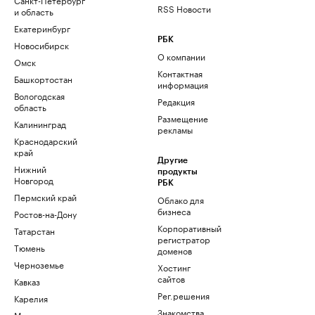
RSS Новости
и область
Екатеринбург
РБК
Новосибирск
О компании
Омск
Контактная
Башкортостан
информация
Вологодская
Редакция
область
Размещение
Калининград
рекламы
Краснодарский
край
Другие
Нижний
продукты
Новгород
РБК
Пермский край
Облако для
бизнеса
Ростов-на-Дону
Корпоративный
Татарстан
регистратор
Тюмень
доменов
Черноземье
Хостинг
сайтов
Кавказ
Рег.решения
Карелия
Знакомства
Мурманск