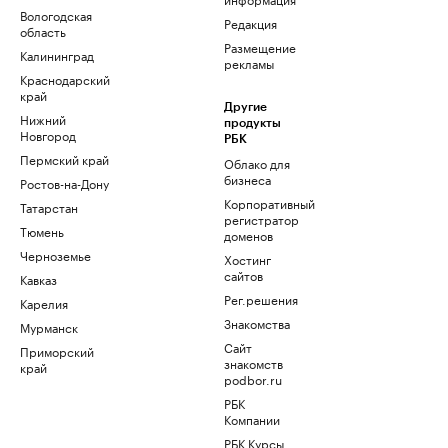
Вологодская
Редакция
область
Размещение
Калининград
рекламы
Краснодарский
край
Другие
Нижний
продукты
Новгород
РБК
Пермский край
Облако для
бизнеса
Ростов-на-Дону
Корпоративный
Татарстан
регистратор
Тюмень
доменов
Черноземье
Хостинг
сайтов
Кавказ
Рег.решения
Карелия
Знакомства
Мурманск
Сайт
Приморский
знакомств
край
podbor.ru
РБК
Компании
РБК Курсы