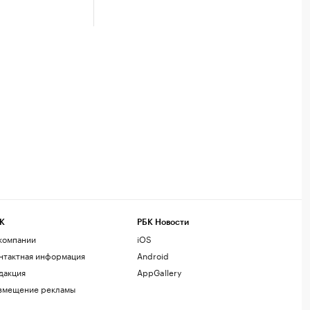
К
РБК Новости
компании
iOS
нтактная информация
Android
дакция
AppGallery
змещение рекламы