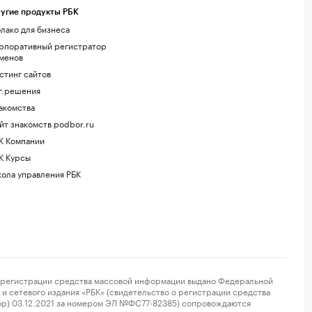
угие продукты РБК
лако для бизнеса
рпоративный регистратор
менов
стинг сайтов
г.решения
акомства
йт знакомств podbor.ru
К Компании
К Курсы
ола управления РБК
регистрации средства массовой информации выдано Федеральной
и сетевого издания «РБК» (свидетельство о регистрации средства
ор) 03.12.2021 за номером ЭЛ №ФС77-82385) сопровождаются