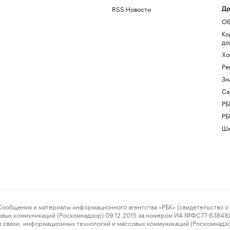
RSS Новости
Др
Об
Ко
до
Хо
Ре
Зн
Са
РБ
РБ
Шк
ения и материалы информационного агентства «РБК» (свидетельство о 
овых коммуникаций (Роскомнадзор) 09.12.2015 за номером ИА №ФС77-63848) 
 связи, информационных технологий и массовых коммуникаций (Роскомнадз