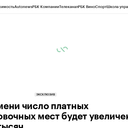
жимость
Autonews
РБК Компании
Телеканал
РБК Вино
Спорт
Школа упра
ипто
РБК Бизнес-среда
Дискуссионный клуб
Исследования
Кредитные 
Экономика
Бизнес
Технологии и медиа
Финансы
Рынок наличной валю
ЭКСКЛЮЗИВ
мени число платных
овочных мест будет увеличе
тысяч