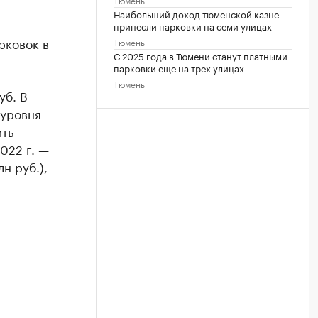
Наибольший доход тюменской казне
принесли парковки на семи улицах
рковок в
Тюмень
С 2025 года в Тюмени станут платными
парковки еще на трех улицах
Тюмень
уб. В
 уровня
ить
2022 г. —
лн руб.),