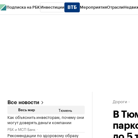
Подписка на РБК
Инвестиции
Мероприятия
Отрасли
Недви
РБК Life
Тренды
Визионеры
Национальные проекты
Город
Стиль
Кр
Конференции СПб
Спецпроекты
Проверка контрагентов
Политика
Дороги
Все новости
Тюмень
Весь мир
В Тю
Как объяснить инвесторам, почему они
могут доверять деньги компании
парк
РБК и МСП Банк
Рекомендации по здоровому образу
до 5 