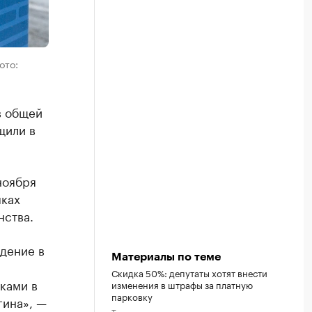
ото:
в общей
щили в
ноября
мках
нства.
дение в
Материалы по теме
Скидка 50%: депутаты хотят внести
ками в
изменения в штрафы за платную
парковку
гина», —
Тюмень