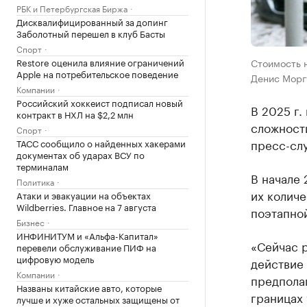
РБК и Петербургская Биржа
Дисквалифицированный за допинг
Заболотный перешел в клуб Басты
Спорт
Restore оценила влияние ограничений
Стоимость н
Apple на потребительское поведение
Денис Морг
Компании
Российский хоккеист подписал новый
В 2025 г.
контракт в НХЛ на $2,2 млн
сложност
Спорт
пресс-сл
ТАСС сообщило о найденных хакерами
документах об ударах ВСУ по
терминалам
В начале 
Политика
их колич
Атаки и эвакуации на объектах
Wildberries. Главное на 7 августа
поэтапно
Бизнес
ИНФИНИТУМ и «Альфа-Капитал»
«Сейчас р
перевели обслуживание ПИФ на
цифровую модель
действие 
Компании
предполаг
Названы китайские авто, которые
границах
лучше и хуже остальных защищены от