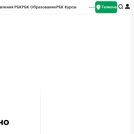
Тюмень
вления РБК
РБК Образование
РБК Курсы
рейтинги
Франшизы
Газета
Спецпроекты СПб
ты
но