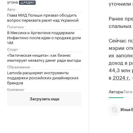
угона
уточнили 
РАДИО
Авто
Глава МИД Польши призвал обсудить
Ранее пр
вопрос перехвата ракет над Украиной
спальных
Политика
В Мексике и Аргентине поддержали
Инфантино после идеи о продаже доли
Сейчас по
ЧМ
мэрии отм
Спорт
их заполн
«Тактическая нищета»: как бизнес
имитирует нехватку денег ради выгоды
доход в р
Образование
44,3 млн р
Lamoda расширяет инструменты
в
2024 г.
—
поддержки российских дизайнерских
брендов
Компании
Авторы
Теги
Загрузить еще
Илья 