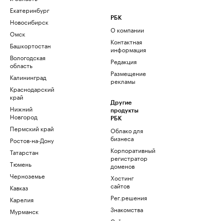
Екатеринбург
РБК
Новосибирск
О компании
Омск
Контактная
Башкортостан
информация
Вологодская
Редакция
область
Размещение
Калининград
рекламы
Краснодарский
край
Другие
Нижний
продукты
Новгород
РБК
Пермский край
Облако для
бизнеса
Ростов-на-Дону
Корпоративный
Татарстан
регистратор
Тюмень
доменов
Черноземье
Хостинг
сайтов
Кавказ
Рег.решения
Карелия
Знакомства
Мурманск
Сайт