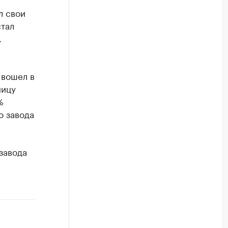
л свои
стал
.
 вошел в
ницу
%
о завода
завода