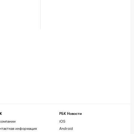
К
РБК Новости
компании
iOS
нтактная информация
Android