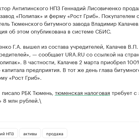
ктор Антипинского НПЗ Геннадий Лисовиченко прода
завод «Полипак» и ферму «Рост Гриб». Покупателем 
тель Тюменского битумного завода Владимир Калачев
ия об этом опубликована в системе СБИС.
нко Г.А. вышел из состава учредителей, Калачев В.П.
чредителей», — сообщает URA.RU со ссылкой на стра
олипак». В частности, Калачев 2 марта приобрел 100
 капитала предприятия. В тот же день глава битумног
му «Рост Гриб».
е писало РБК Тюмень,
тюменская налоговая
требует с 
 8 млн рублей.\
ий НПЗ
активы
продажа