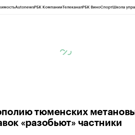
жимость
Autonews
РБК Компании
Телеканал
РБК Вино
Спорт
Школа упра
ипто
РБК Бизнес-среда
Дискуссионный клуб
Исследования
Кредитные 
Экономика
Бизнес
Технологии и медиа
Финансы
Рынок наличной валю
полию тюменских метанов
авок «разобьют» частники