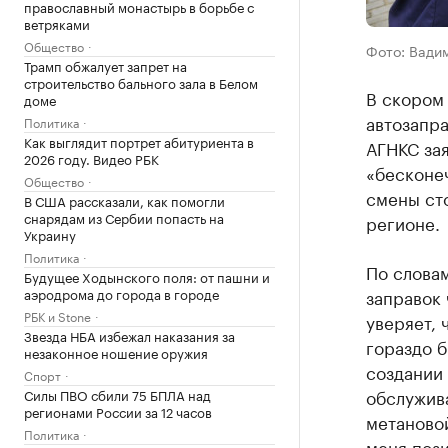
православный монастырь в борьбе с
ветряками
Общество
Фото: Вади
Трамп обжалует запрет на
строительство бального зала в Белом
В скором
доме
автозапра
Политика
Как выглядит портрет абитуриента в
АГНКС зая
2026 году. Видео РБК
«бесконеч
Общество
смены сто
В США рассказали, как помогли
снарядам из Сербии попасть на
регионе.
Украину
Политика
По словам
Будущее Ходынского поля: от пашни и
аэродрома до города в городе
заправок 
РБК и Stone
уверяет, 
Звезда НБА избежал наказания за
гораздо б
незаконное ношение оружия
создании
Спорт
обслужив
Силы ПВО сбили 75 БПЛА над
регионами России за 12 часов
метановой
Политика
меня пози