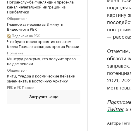
Погранслужба Финляндии пресекла
подходы и
канал нелегальной миграции из
Прибалтики
картину з
Общество
посодейст
Главное за неделю за 3 минуты.
построим
Видеоитоги РБК
— расска
Подписка на РБК
Что будет после принятия сенатом
билля Грэма о санкциях против России
Отметим,
Политика
области з
Минтруд раскрыл, кто получит право
на две пенсии
заправок.
Общество
потенциал
Киты, тундра и космические пейзажи:
2021, 202
зачем ехать в восточную Арктику
метановых
РБК и УК Первая
Загрузить еще
Подписыв
Twitter
и 
Авторы
Теги