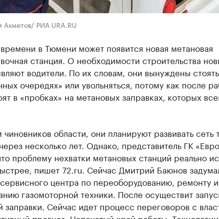
м Ахметов/ РИА URA.RU
 времени в Тюмени может появится новая метановая
вочная станция. О необходимости строительства нов
вляют водители. По их словам, они вынуждены стоять
ных очередях» или увольняться, потому как после р
ят в «пробках» на метановых заправках, которых все
 чиновников области, они планируют развивать сеть 
через несколько лет. Однако, представитель ГК «Евр
что проблему нехватки метановых станций реально и
ыстрее, пишет 72.ru. Сейчас Дмитрий Баюнов задума
 сервисного центра по переоборудованию, ремонту и
анию газомоторной техники. После осуществит запус
 заправки. Сейчас идет процесс переговоров с влас
тивный прогноз. Непочатый край работы. Технологии