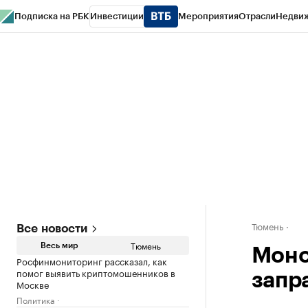
Подписка на РБК
Инвестиции
Мероприятия
Отрасли
Недви
РБК Life
Тренды
Визионеры
Национальные проекты
Город
Стиль
Кр
Конференции СПб
Спецпроекты
Проверка контрагентов
Политика
Тюмень
Все новости
Тюмень
Весь мир
Моно
Росфинмониторинг рассказал, как
помог выявить криптомошенников в
запр
Москве
Политика