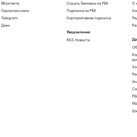
ВКонтакте
Скрыть баннеры на РБК
О 
Одноклассники
Подписка на РБК
Ко
Telegram
Корпоративная подписка
Ре
Дзен
Ра
Уведомления
RSS Новости
Др
Об
Ко
до
Хо
Ре
Зн
Са
РБ
РБ
Шк