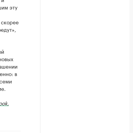
шим эту
о скорее
едут»,
ой
новых
лашении
енно: в
 семи
ме.
ook,