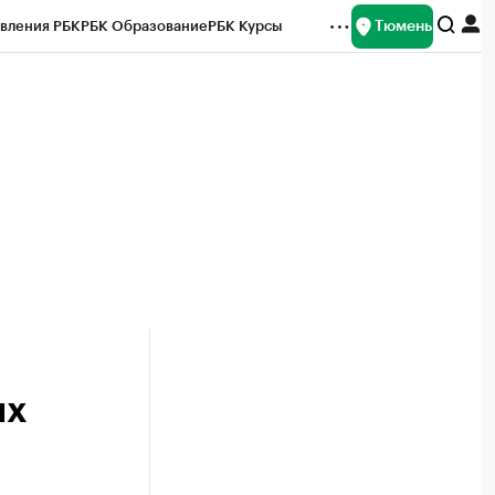
Тюмень
вления РБК
РБК Образование
РБК Курсы
рейтинги
Франшизы
Газета
Спецпроекты СПб
ты
ых