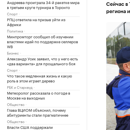
Андреева проиграла 34-й ракетке мира
Сейчас в 
в третьем круге турнира в Торонто
региона и
Спорт
РПЦ ответила на призыв уйти из
Африки
Политика
Минпромторг сообщил об изучении
властями идей по поддержке селлеров
WB
Бизнес
Александр Усик заявил, что у него есть
«два варианта» для прощального боя
Спорт
Что такое медленная жизнь и какую
роль в этом играет дерево
РБК и Старквуд
Метеоролог рассказала о погоде в
Москве на выходных
Общество
Глава ВЦИОМ объяснил, почему
абитуриенты стали прагматичнее
Общество
Власти США поддержали