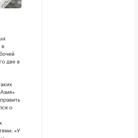
ых
 в
абочей
го две в
таких
оАзия»
справить
лся о
к
тями: «У
 и