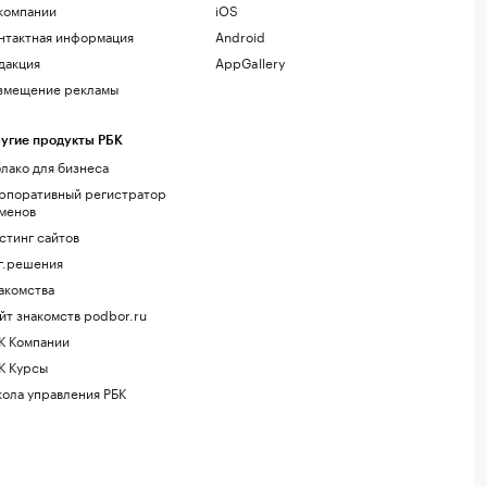
компании
iOS
нтактная информация
Android
дакция
AppGallery
змещение рекламы
угие продукты РБК
лако для бизнеса
рпоративный регистратор
менов
стинг сайтов
г.решения
акомства
йт знакомств podbor.ru
К Компании
К Курсы
ола управления РБК