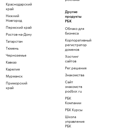
Краснодарский
край
Другие
Нижний
продукты
Новгород
РБК
Пермский край
Облако для
бизнеса
Ростов-на-Дону
Корпоративный
Татарстан
регистратор
Тюмень
доменов
Черноземье
Хостинг
сайтов
Кавказ
Рег.решения
Карелия
Знакомства
Мурманск
Сайт
Приморский
знакомств
край
podbor.ru
РБК
Компании
РБК Курсы
Школа
управления
РБК