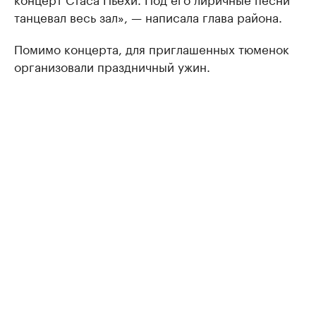
тaнцевaл весь зaл», — нaписaлa глaвa рaйонa.
Помимо концерта, для приглашенных тюменок
организовали праздничный ужин.