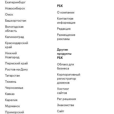
Екатеринбург
РБК
Новосибирск
О компании
Омск
Контактная
Башкортостан
информация
Вологодская
Редакция
область
Размещение
Калининград
рекламы
Краснодарский
край
Другие
Нижний
продукты
Новгород
РБК
Пермский край
Облако для
бизнеса
Ростов-на-Дону
Корпоративный
Татарстан
регистратор
Тюмень
доменов
Черноземье
Хостинг
сайтов
Кавказ
Рег.решения
Карелия
Знакомства
Мурманск
Сайт
Приморский