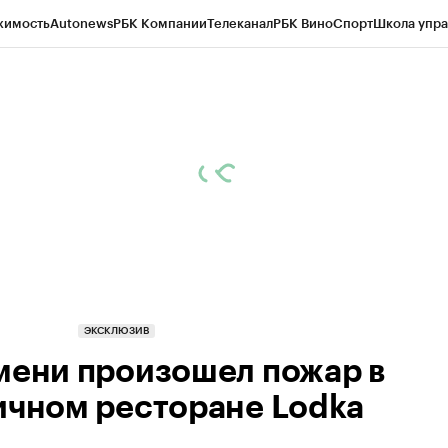
жимость
Autonews
РБК Компании
Телеканал
РБК Вино
Спорт
Школа упра
ипто
РБК Бизнес-среда
Дискуссионный клуб
Исследования
Кредитные 
Экономика
Бизнес
Технологии и медиа
Финансы
Рынок наличной валю
ЭКСКЛЮЗИВ
мени произошел пожар в
ичном ресторане Lodka