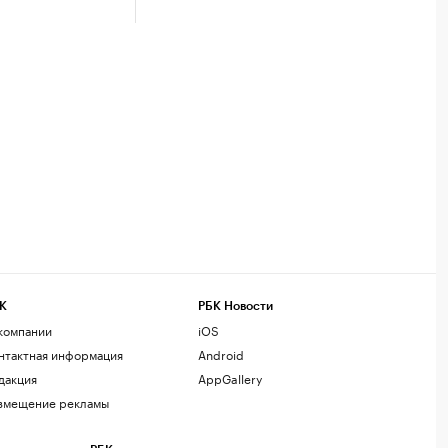
К
РБК Новости
компании
iOS
нтактная информация
Android
дакция
AppGallery
змещение рекламы