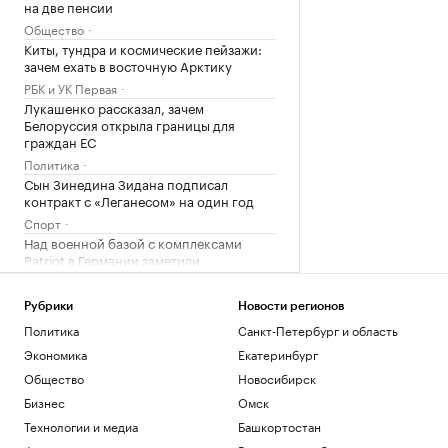
на две пенсии
Общество
Киты, тундра и космические пейзажи:
зачем ехать в восточную Арктику
РБК и УК Первая
Лукашенко рассказал, зачем
Белоруссия открыла границы для
граждан ЕС
Политика
Сын Зинедина Зидана подписал
контракт с «Леганесом» на один год
Спорт
Над военной базой с комплексами
Patriot в Германии заметили
беспилотники
Политика
Рубрики
Новости регионов
Минфин США сообщил о «взятом за
Политика
Санкт-Петербург и область
горло» Иране после «Экономической
ярости»
Экономика
Екатеринбург
Политика
Общество
Новосибирск
Зачем инвестировать в торговые
Бизнес
Омск
пространства на первых этажах
Технологии и медиа
Башкортостан
РБК и ПИК Серия плюс