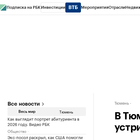
Подписка на РБК
Инвестиции
Мероприятия
Отрасли
Недви
РБК Life
Тренды
Визионеры
Национальные проекты
Город
Стиль
Кр
Конференции СПб
Спецпроекты
Проверка контрагентов
Политика
Тюмень
Все новости
Тюмень
Весь мир
В Тю
Как выглядит портрет абитуриента в
2026 году. Видео РБК
устр
Общество
Экс-посол раскрыл, как США помогли