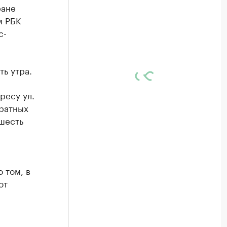
ране
м РБК
с-
ь утра.
ресу ул.
дратных
шесть
 том, в
от