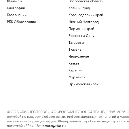
Финансы
Вологодская область
Сенатор США назвал «выстрелом в
ногу» проект санкций против России
Биографии
Калининград
Политика
База знаний
Краснодарский край
В вузах рассказали, как прошла одна из
РБК Образование
Нижний Новгород
«самых жарких» приемных кампаний
Пермский край
РАДИО
Ростов-на-Дону
Общество
СКА обменял канадского легионера в
Татарстан
«Салават Юлаев»
Тюмень
Спорт
Черноземье
Какие улицы перекроют в Москве из-за
триатлона 8 августа. Карта
Кавказ
Общество
Карелия
Мельникова назвала мерзким отказ
Мурманск
Хорватии в выдаче виз россиянам
Приморский край
Спорт
Загрузить еще
© ООО «БИЗНЕСПРЕСС», АО «РОСБИЗНЕСКОНСАЛТИНГ», 1995–2026. Сообщ
службой по надзору в сфере связи, информационных технологий и масс
массовой информации выдано Федеральной службой по надзору в сфере
пометкой «РБК».
letters@rbc.ru
18+