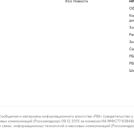
RSS Новости
Др
Об
Ко
до
Хо
Ре
Зн
Са
РБ
РБ
Шк
ения и материалы информационного агентства «РБК» (свидетельство о 
овых коммуникаций (Роскомнадзор) 09.12.2015 за номером ИА №ФС77-63848) 
 связи, информационных технологий и массовых коммуникаций (Роскомнадз