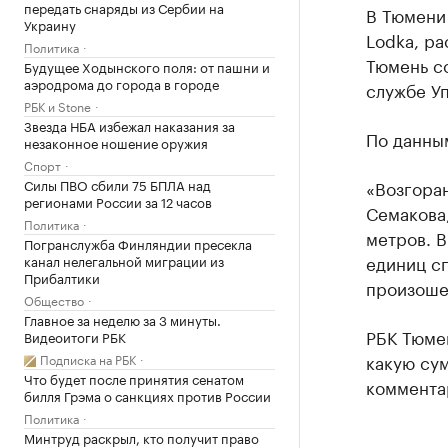
передать снаряды из Сербии на
В Тюмени
Украину
Lodka, р
Политика
Тюмень с
Будущее Ходынского поля: от пашни и
аэродрома до города в городе
службе У
РБК и Stone
Звезда НБА избежал наказания за
По данным
незаконное ношение оружия
Спорт
Силы ПВО сбили 75 БПЛА над
«Возгора
регионами России за 12 часов
Семакова,
Политика
метров. В
Погранслужба Финляндии пресекла
единиц с
канал нелегальной миграции из
Прибалтики
произоше
Общество
Главное за неделю за 3 минуты.
РБК Тюмен
Видеоитоги РБК
какую сум
Подписка на РБК
Что будет после принятия сенатом
коммента
билля Грэма о санкциях против России
Политика
Минтруд раскрыл, кто получит право