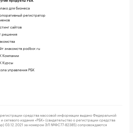
угие продукты РБК
лако для бизнеса
рпоративный регистратор
менов
стинг сайтов
г.решения
акомства
йт знакомств podbor.ru
К Компании
К Курсы
ола управления РБК
регистрации средства массовой информации выдано Федеральной
и сетевого издания «РБК» (свидетельство о регистрации средства
ор) 03.12.2021 за номером ЭЛ №ФС77-82385) сопровождаются