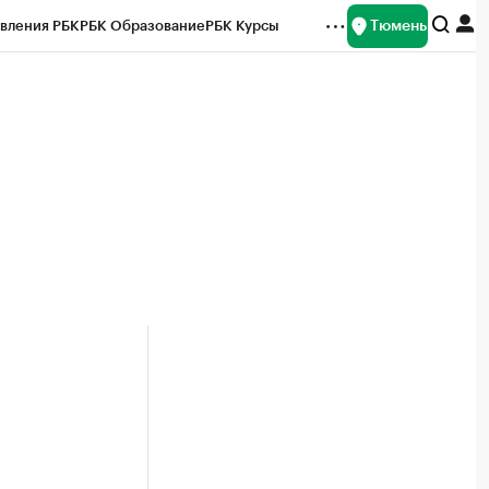
Тюмень
вления РБК
РБК Образование
РБК Курсы
рейтинги
Франшизы
Газета
Спецпроекты СПб
ты