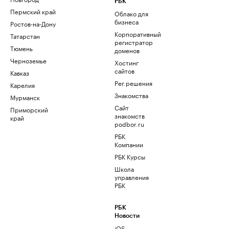
РБК
Пермский край
Облако для
бизнеса
Ростов-на-Дону
Корпоративный
Татарстан
регистратор
Тюмень
доменов
Черноземье
Хостинг
сайтов
Кавказ
Рег.решения
Карелия
Знакомства
Мурманск
Сайт
Приморский
знакомств
край
podbor.ru
РБК
Компании
РБК Курсы
Школа
управления
РБК
РБК
Новости
iOS