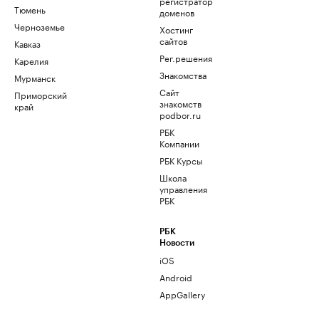
регистратор
Тюмень
доменов
Черноземье
Хостинг
сайтов
Кавказ
Рег.решения
Карелия
Знакомства
Мурманск
Сайт
Приморский
знакомств
край
podbor.ru
РБК
Компании
РБК Курсы
Школа
управления
РБК
РБК
Новости
iOS
Android
AppGallery