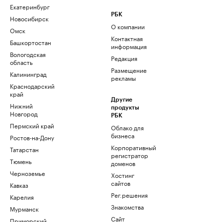
Екатеринбург
РБК
Новосибирск
О компании
Омск
Контактная
Башкортостан
информация
Вологодская
Редакция
область
Размещение
Калининград
рекламы
Краснодарский
край
Другие
Нижний
продукты
Новгород
РБК
Пермский край
Облако для
бизнеса
Ростов-на-Дону
Корпоративный
Татарстан
регистратор
Тюмень
доменов
Черноземье
Хостинг
сайтов
Кавказ
Рег.решения
Карелия
Знакомства
Мурманск
Сайт
Приморский