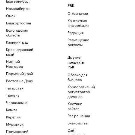
Екатеринбург
РБК
Новосибирск
О компании
Омск
Контактная
Башкортостан
информация
Вологодская
Редакция
область
Размещение
Калининград
рекламы
Краснодарский
край
Другие
Нижний
продукты
Новгород
РБК
Пермский край
Облако для
бизнеса
Ростов-на-Дону
Корпоративный
Татарстан
регистратор
Тюмень
доменов
Черноземье
Хостинг
сайтов
Кавказ
Рег.решения
Карелия
Знакомства
Мурманск
Сайт
Приморский
знакомств