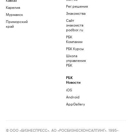
Рег.решения
Карелия
Знакомства
Мурманск
Сайт
Приморский
знакомств
край
podbor.ru
РБК
Компании
РБК Курсы
Школа
управления
РБК
РБК
Новости
iOS
Android
AppGallery
© ООО «БИЗНЕСПРЕСС», АО «РОСБИЗНЕСКОНСАЛТИНГ», 1995–