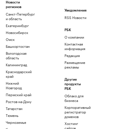
Новости
регионов
Уведомления
Санкт-Петербург
RSS Новости
и область
Екатеринбург
РБК
Новосибирск
О компании
Омск
Контактная
Башкортостан
информация
Вологодская
Редакция
область
Размещение
Калининград
рекламы
Краснодарский
край
Другие
Нижний
продукты
Новгород
РБК
Пермский край
Облако для
бизнеса
Ростов-на-Дону
Корпоративный
Татарстан
регистратор
Тюмень
доменов
Черноземье
Хостинг
сайтов
Кавказ