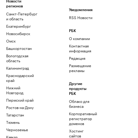
Новости
регионов
Уведомления
Санкт-Петербург
RSS Новости
и область
Екатеринбург
РБК
Новосибирск
О компании
Омск
Контактная
Башкортостан
информация
Вологодская
Редакция
область
Размещение
Калининград
рекламы
Краснодарский
край
Другие
Нижний
продукты
Новгород
РБК
Пермский край
Облако для
бизнеса
Ростов-на-Дону
Корпоративный
Татарстан
регистратор
Тюмень
доменов
Черноземье
Хостинг
сайтов
Кавказ