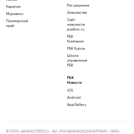
Рег.решения
Карелия
Знакомства
Мурманск
Сайт
Приморский
знакомств
край
podbor.ru
РБК
Компании
РБК Курсы
Школа
управления
РБК
РБК
Новости
iOS
Android
AppGallery
© ООО «БИЗНЕСПРЕСС», АО «РОСБИЗНЕСКОНСАЛТИНГ», 1995–