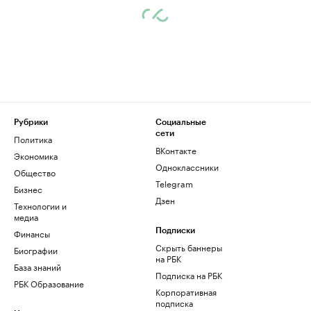
Рубрики
Социальные
сети
Политика
ВКонтакте
Экономика
Одноклассники
Общество
Telegram
Бизнес
Дзен
Технологии и
медиа
Финансы
Подписки
Скрыть баннеры
Биографии
на РБК
База знаний
Подписка на РБК
РБК Образование
Корпоративная
подписка