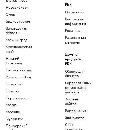
РБК
Новосибирск
О компании
Омск
Контактная
Башкортостан
информация
Вологодская
Редакция
область
Размещение
Калининград
рекламы
Краснодарский
край
Другие
Нижний
продукты
Новгород
РБК
Пермский край
Облако для
бизнеса
Ростов-на-Дону
Корпоративный
Татарстан
регистратор
Тюмень
доменов
Черноземье
Хостинг
сайтов
Кавказ
Рег.решения
Карелия
Знакомства
Мурманск
Сайт
Приморский
знакомств
край