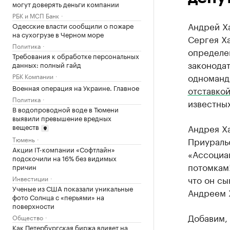
могут доверять деньги компании
РБК и МСП Банк
Андрей Х
Одесские власти сообщили о пожаре
на сухогрузе в Черном море
Сергея Ха
Политика
определе
Требования к обработке персональных
законодат
данных: полный гайд
одноманд
РБК Компании
Военная операция на Украине. Главное
отставко
Политика
известных
В водопроводной воде в Тюмени
выявили превышение вредных
веществ
Андрея Х
Тюмень
Приураль
Акции IT-компании «Софтлайн»
«Ассоциа
подскочили на 16% без видимых
потомкам
причин
что он сы
Инвестиции
Ученые из США показали уникальные
Андреем 
фото Солнца с «перьями» на
поверхности
Добавим, 
Общество
Как Петербургская биржа влияет на