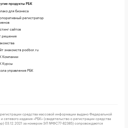
угие продукты РБК
лако для бизнеса
рпоративный регистратор
менов
стинг сайтов
г.решения
акомства
йт знакомств podbor.ru
К Компании
К Курсы
ола управления РБК
регистрации средства массовой информации выдано Федеральной
и сетевого издания «РБК» (свидетельство о регистрации средства
ор) 03.12.2021 за номером ЭЛ №ФС77-82385) сопровождаются