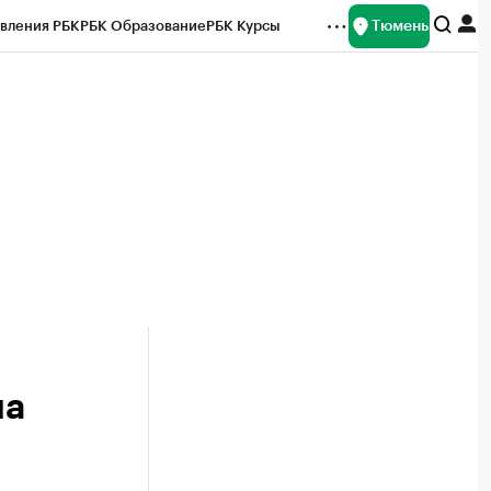
Тюмень
вления РБК
РБК Образование
РБК Курсы
рейтинги
Франшизы
Газета
Спецпроекты СПб
ты
ла