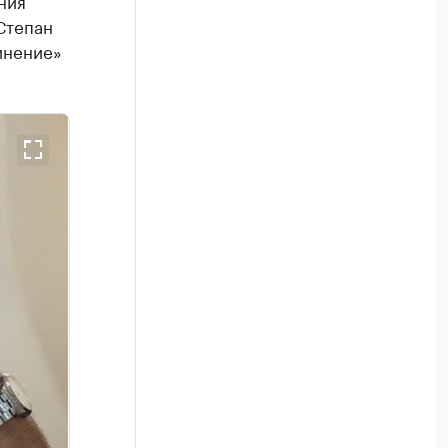
ния
Степан
инение»