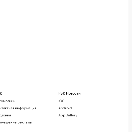
К
РБК Новости
компании
iOS
нтактная информация
Android
дакция
AppGallery
змещение рекламы