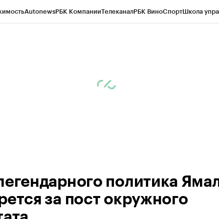
жимость
Autonews
РБК Компании
Телеканал
РБК Вино
Спорт
Школа упра
ипто
РБК Бизнес-среда
Дискуссионный клуб
Исследования
Кредитные 
Экономика
Бизнес
Технологии и медиа
Финансы
Рынок наличной валю
легендарного политика Яма
рется за пост окружного
тата