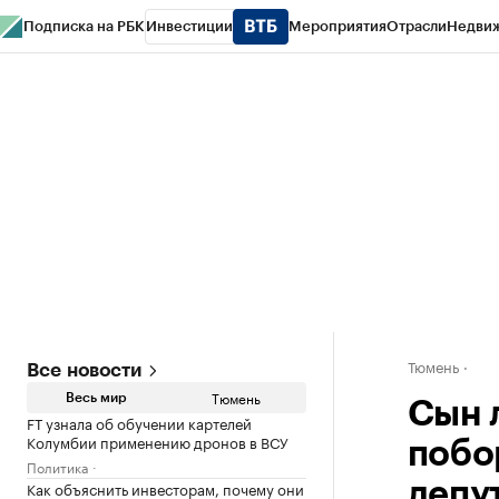
Подписка на РБК
Инвестиции
Мероприятия
Отрасли
Недви
РБК Life
Тренды
Визионеры
Национальные проекты
Город
Стиль
Кр
Конференции СПб
Спецпроекты
Проверка контрагентов
Политика
Тюмень
Все новости
Тюмень
Весь мир
Сын 
FT узнала об обучении картелей
Колумбии применению дронов в ВСУ
побо
Политика
Как объяснить инвесторам, почему они
депу