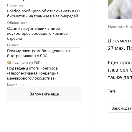
Политика
Politico сообщило об отключениях в ЕС
биометрии на границе из-за очередей
Общество
Николай Ба
Один из крупнейших в мире
лоукостеров сообщил о кризисе
отрасли
Документ
Бизнес
27 мая. П
Почему электромобили дешевеют
быстрее машин с ДВС
Единоросс
Подписка на РБК
Подведены итоги конкурса
глав сел 
«Перспективная концепция
также деп
маневрового локомотива»
Компании
Теги
Загрузить еще
Законодат