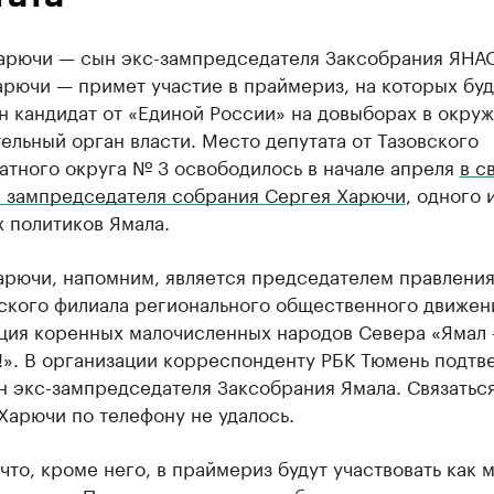
арючи — сын экс-зампредседателя Заксобрания ЯНА
рючи — примет участие в праймериз, на которых буд
н кандидат от «Единой России» на довыборах в окру
ельный орган власти. Место депутата от Тазовского
атного округа № 3 освободилось в начале апреля
в с
й зампредседателя собрания Сергея Харючи
, одного 
 политиков Ямала.
арючи, напомним, является председателем правлени
ского филиала регионального общественного движен
ция коренных малочисленных народов Севера «Ямал
!». В организации корреспонденту РБК Тюмень подтв
н экс-зампредседателя Заксобрания Ямала. Связаться
Харючи по телефону не удалось.
что, кроме него, в праймериз будут участвовать как