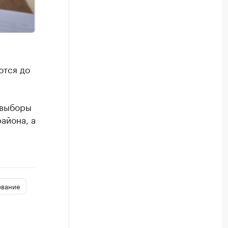
ются до
​выборы
айона, а
ование