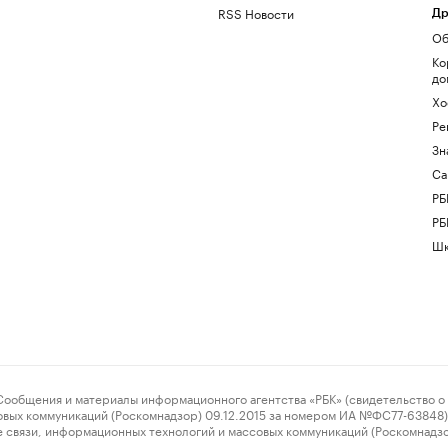
RSS Новости
Др
Об
Ко
до
Хо
Ре
Зн
Са
РБ
РБ
Шк
ения и материалы информационного агентства «РБК» (свидетельство о 
овых коммуникаций (Роскомнадзор) 09.12.2015 за номером ИА №ФС77-63848) 
 связи, информационных технологий и массовых коммуникаций (Роскомнадз