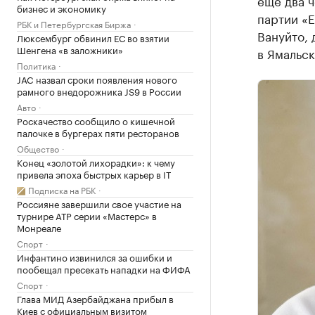
еще два 
бизнес и экономику
партии «Е
РБК и Петербургская Биржа
Вануйто,
Люксембург обвинил ЕС во взятии
Шенгена «в заложники»
в Ямальс
Политика
JAC назвал сроки появления нового
рамного внедорожника JS9 в России
Авто
Роскачество сообщило о кишечной
палочке в бургерах пяти ресторанов
Общество
Конец «золотой лихорадки»: к чему
привела эпоха быстрых карьер в IT
Подписка на РБК
Россияне завершили свое участие на
турнире ATP серии «Мастерс» в
Монреале
Спорт
Инфантино извинился за ошибки и
пообещал пресекать нападки на ФИФА
Спорт
Глава МИД Азербайджана прибыл в
Киев с официальным визитом