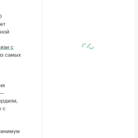
О
ет
жной
вязи с
из самых
я
ия
 —
ердили,
 с
 минимум