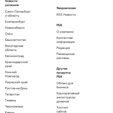
Новости
регионов
Уведомления
Санкт-Петербург
RSS Новости
и область
Екатеринбург
РБК
Новосибирск
О компании
Омск
Контактная
Башкортостан
информация
Вологодская
Редакция
область
Размещение
Калининград
рекламы
Краснодарский
край
Другие
Нижний
продукты
Новгород
РБК
Пермский край
Облако для
бизнеса
Ростов-на-Дону
Корпоративный
Татарстан
регистратор
Тюмень
доменов
Черноземье
Хостинг
сайтов
Кавказ