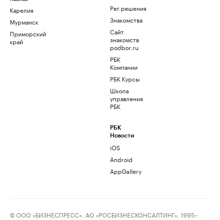
Рег.решения
Карелия
Знакомства
Мурманск
Сайт
Приморский
знакомств
край
podbor.ru
РБК
Компании
РБК Курсы
Школа
управления
РБК
РБК
Новости
iOS
Android
AppGallery
© ООО «БИЗНЕСПРЕСС», АО «РОСБИЗНЕСКОНСАЛТИНГ», 1995–