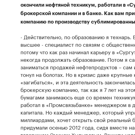
окончили нефтяной техникум, работали в «С
брокерской компании и в банке. Как вам пр
компанию по производству сублимированны
- Действительно, по образованию я технарь.
высшее - специалист по связям с обществен
потому что как раз начинал карьеру в «Сургу
некогда продолжать образование. Потом я с
заниматься продажей нефтепродуктов – сам и
тонул на болотах. Но в кризис даже крупные
«загибаться», и эта деятельность закончилас
брокерскую компанию, так как я 7 лет на эт
бумагами занимаюсь еще со времен техникум
работал в «Промсвязьбанке» менеджером в 
капитала. Но каждый менеджер, который упр
миллиардами, хочет открыть свой реальный б
придумали осенью 2012 года, сидя вместе на
товарищем Эмином Хыдыровым. Решили нала