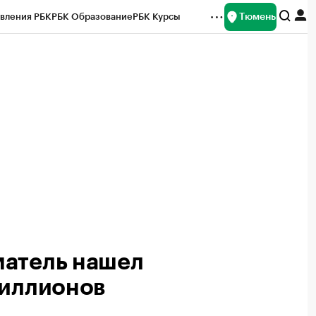
Тюмень
вления РБК
РБК Образование
РБК Курсы
рейтинги
Франшизы
Газета
Спецпроекты СПб
ты
матель нашел
миллионов