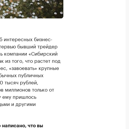
б интересных бизнес-
нтервью бывший трейдер
ель компании «Сибирский
к из того, что растет под
нес, «завоевать» крупные
обычных публичных
0 тысяч рублей,
в миллионов только от
у ему пришлось
дьми и другими
 написано, что вы