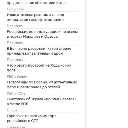
представление об истории Китая
Общество
Иран атаковал ракетами танкер
эмиратской госнефтекомпании
Политика
Российские военные ударили по целям
в портах Николаев и Одесса
Политика
В Болгарии раскрыли, какой стране
принадлежит залетевший дрон
Политика
Что нового построят на Ходынском
поле
РБК и Stone
Гастрогиды по России: от аутентичных
ферм и ресторанов до отелей
РБК и РСХБ
«Балтика» обыграла «Крылья Советов»
в матче РПЛ
Спорт
Евросоюз нарастил импорт
российского СПГ
Экономика