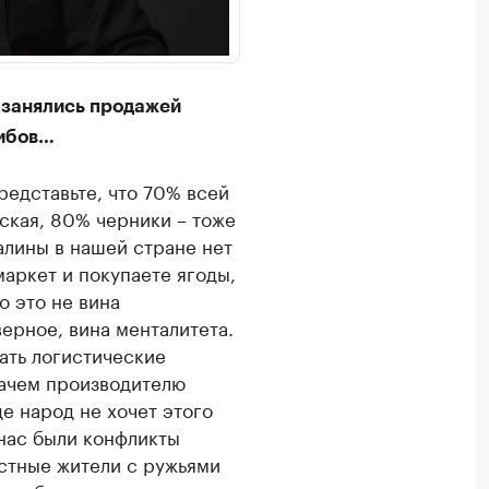
а занялись продажей
рибов…
представьте, что 70% всей
дская, 80% черники – тоже
лины в нашей стране нет
маркет и покупаете ягоды,
о это не вина
верное, вина менталитета.
ать логистические
Зачем производителю
де народ не хочет этого
 нас были конфликты
естные жители с ружьями