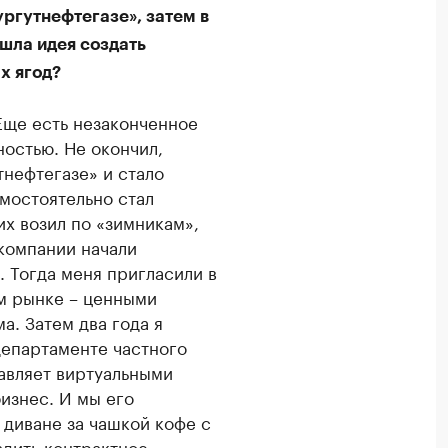
ургутнефтегазе», затем в
ишла идея создать
х ягод?
 Еще есть незаконченное
ностью. Не окончил,
тнефтегазе» и стало
амостоятельно стал
х возил по «зимникам»,
 компании начали
ь. Тогда меня пригласили в
ом рынке – ценными
а. Затем два года я
департаменте частного
авляет виртуальными
изнес. И мы его
 диване за чашкой кофе с
дить контрактное