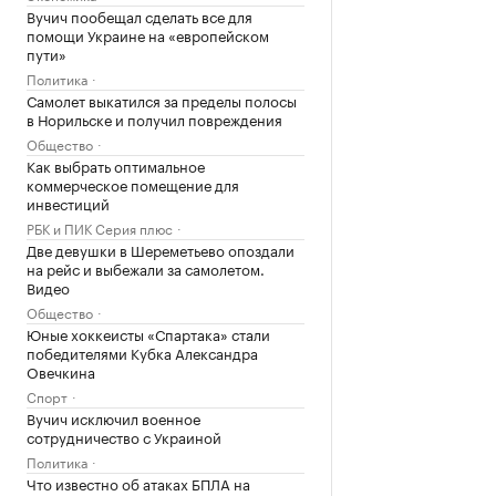
Вучич пообещал сделать все для
помощи Украине на «европейском
пути»
Политика
Самолет выкатился за пределы полосы
в Норильске и получил повреждения
Общество
Как выбрать оптимальное
коммерческое помещение для
инвестиций
РБК и ПИК Серия плюс
Две девушки в Шереметьево опоздали
на рейс и выбежали за самолетом.
Видео
Общество
Юные хоккеисты «Спартака» стали
победителями Кубка Александра
Овечкина
Спорт
Вучич исключил военное
сотрудничество с Украиной
Политика
Что известно об атаках БПЛА на