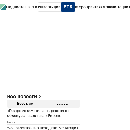
Подписка на РБК
Инвестиции
Мероприятия
Отрасли
Недви
РБК Life
Тренды
Визионеры
Национальные проекты
Город
Стиль
Кр
Конференции СПб
Спецпроекты
Проверка контрагентов
Политика
Все новости
Тюмень
Весь мир
«Газпром» заметил антирекорд по
объему запасов газа в Европе
Бизнес
WSJ рассказала о находках, меняющих