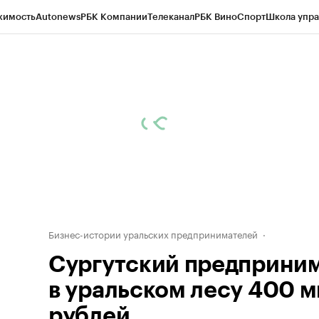
жимость
Autonews
РБК Компании
Телеканал
РБК Вино
Спорт
Школа упра
ипто
РБК Бизнес-среда
Дискуссионный клуб
Исследования
Кредитные 
Экономика
Бизнес
Технологии и медиа
Финансы
Рынок наличной валю
Бизнес-истории уральских предпринимателей
Сургутский предприни
в уральском лесу 400 
рублей