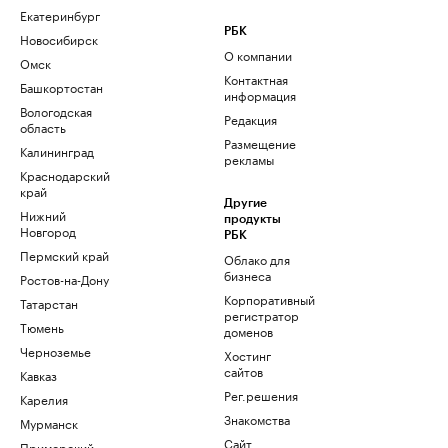
Екатеринбург
РБК
Новосибирск
О компании
Омск
Контактная
Башкортостан
информация
Вологодская
Редакция
область
Размещение
Калининград
рекламы
Краснодарский
край
Другие
Нижний
продукты
Новгород
РБК
Пермский край
Облако для
бизнеса
Ростов-на-Дону
Корпоративный
Татарстан
регистратор
Тюмень
доменов
Черноземье
Хостинг
сайтов
Кавказ
Рег.решения
Карелия
Знакомства
Мурманск
Сайт
Приморский