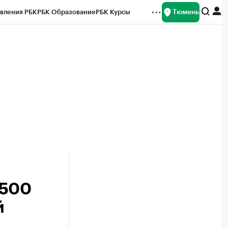
Тюмень
вления РБК
РБК Образование
РБК Курсы
рейтинги
Франшизы
Газета
Спецпроекты СПб
ты
 500
й