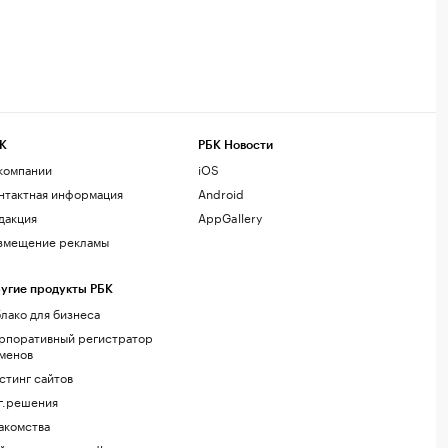
К
РБК Новости
компании
iOS
нтактная информация
Android
дакция
AppGallery
змещение рекламы
угие продукты РБК
лако для бизнеса
рпоративный регистратор
менов
стинг сайтов
г.решения
акомства