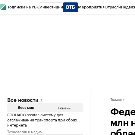
Подписка на РБК
Инвестиции
Мероприятия
Отрасли
Недви
РБК Life
Тренды
Визионеры
Национальные проекты
Город
Стиль
Кр
Конференции СПб
Спецпроекты
Проверка контрагентов
Политика
Тюмень
Все новости
Тюмень
Весь мир
Феде
ГЛОНАСС создал систему для
отслеживания транспорта при сбоях
млн 
интернета
Технологии и медиа
обла