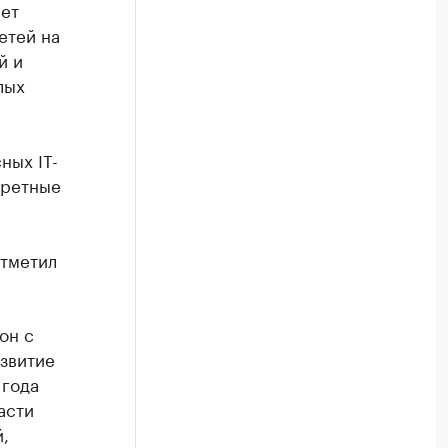
ет
етей на
й и
лых
ных IT-
кретные
отметил
он с
звитие
 года
асти
,