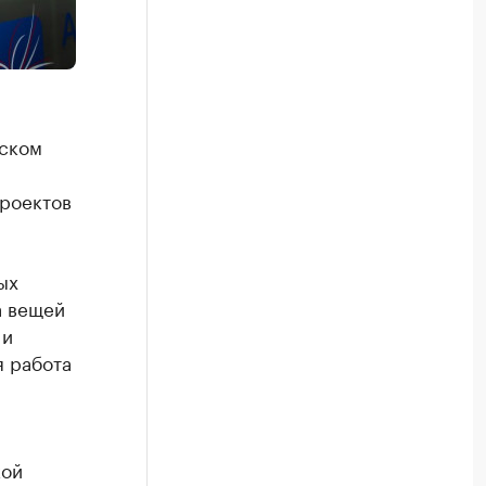
гском
роектов
ых
а вещей
 и
я работа
кой