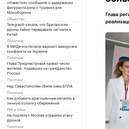
«Известия» сообщили о задержании
фигуранта дела о тушенке для
Минобороны
Глава рег
Общество
реализац
Telegraph узнала, что британские
дроны тайно передавали сигналы в
Китай
Политика
В МИДе исключили вариант заморозки
конфликта на Украине
Политика
Глава Приднестровья назвал число
жителей, подавших на гражданство
России
Политика
Над Севастополем сбили семь БПЛА
Политика
Как добавить драгоценные металлы в
личную копилку сбережений
РБК и Сбер
На подлете к Москве отразили атаку
дронов
Политика