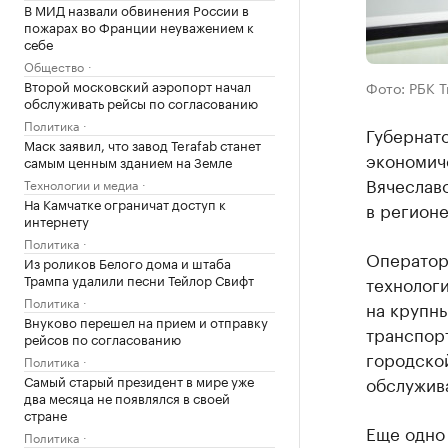
В МИД назвали обвинения России в
пожарах во Франции неуважением к
себе
Общество
Второй московский аэропорт начал
Фото: РБК 
обслуживать рейсы по согласованию
Политика
Губернат
Маск заявил, что завод Terafab станет
экономич
самым ценным зданием на Земле
Вячеслав
Технологии и медиа
На Камчатке ограничат доступ к
в регионе
интернету
Политика
Оператор 
Из роликов Белого дома и штаба
Трампа удалили песни Тейлор Свифт
технологи
Политика
на крупн
Внуково перешел на прием и отправку
транспор
рейсов по согласованию
городско
Политика
Самый старый президент в мире уже
обслужив
два месяца не появлялся в своей
стране
Еще одно
Политика