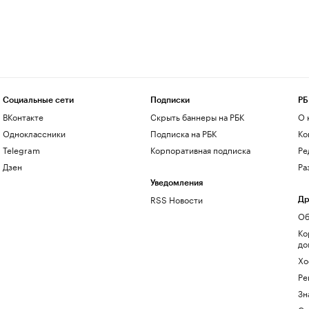
Социальные сети
Подписки
РБ
ВКонтакте
Скрыть баннеры на РБК
О 
Одноклассники
Подписка на РБК
Ко
Telegram
Корпоративная подписка
Ре
Дзен
Ра
Уведомления
RSS Новости
Др
Об
Ко
до
Хо
Ре
Зн