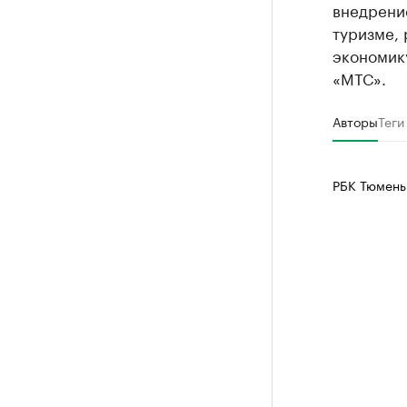
внедрени
туризме, 
экономику
«МТС».
Авторы
Теги
РБК Тюмень