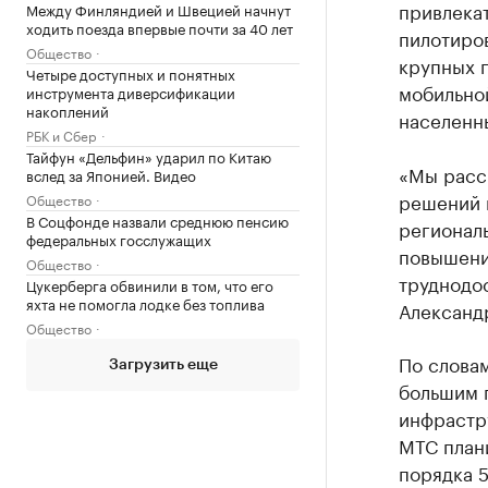
привлека
Между Финляндией и Швецией начнут
ходить поезда впервые почти за 40 лет
пилотиро
Общество
крупных 
Четыре доступных и понятных
мобильной
инструмента диверсификации
накоплений
населенны
РБК и Сбер
Тайфун «Дельфин» ударил по Китаю
«Мы расс
вслед за Японией. Видео
решений 
Общество
В Соцфонде назвали среднюю пенсию
региональ
федеральных госслужащих
повышение
Общество
труднодо
Цукерберга обвинили в том, что его
яхта не помогла лодке без топлива
Александ
Общество
По словам
Загрузить еще
большим п
инфрастру
МТС план
порядка 5