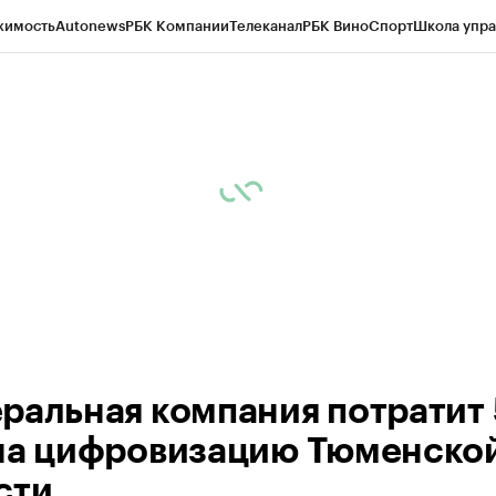
жимость
Autonews
РБК Компании
Телеканал
РБК Вино
Спорт
Школа упра
ипто
РБК Бизнес-среда
Дискуссионный клуб
Исследования
Кредитные 
Экономика
Бизнес
Технологии и медиа
Финансы
Рынок наличной валю
ральная компания потратит
на цифровизацию Тюменско
сти