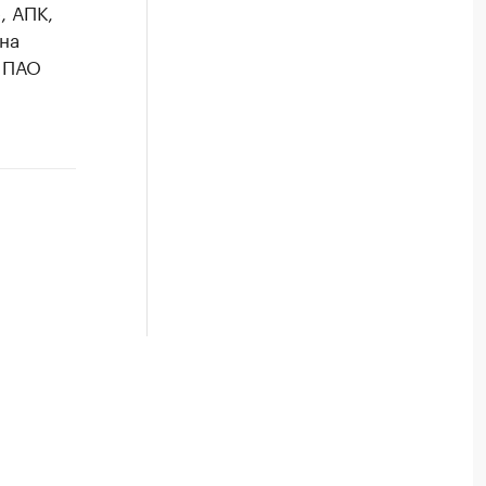
, АПК,
на
т ПАО