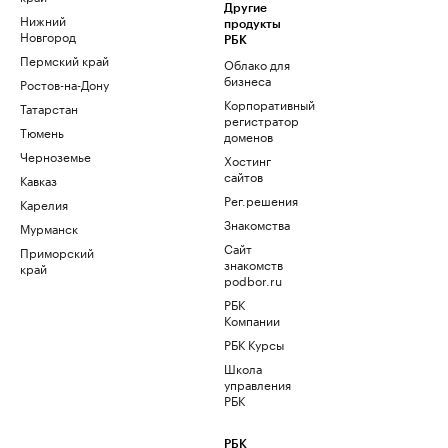
Другие
Нижний
продукты
Новгород
РБК
Пермский край
Облако для
бизнеса
Ростов-на-Дону
Корпоративный
Татарстан
регистратор
Тюмень
доменов
Черноземье
Хостинг
сайтов
Кавказ
Рег.решения
Карелия
Знакомства
Мурманск
Сайт
Приморский
знакомств
край
podbor.ru
РБК
Компании
РБК Курсы
Школа
управления
РБК
РБК