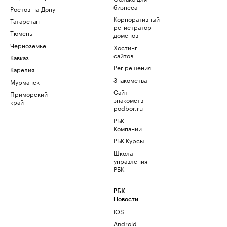
бизнеса
Ростов-на-Дону
Корпоративный
Татарстан
регистратор
Тюмень
доменов
Черноземье
Хостинг
сайтов
Кавказ
Рег.решения
Карелия
Знакомства
Мурманск
Сайт
Приморский
знакомств
край
podbor.ru
РБК
Компании
РБК Курсы
Школа
управления
РБК
РБК
Новости
iOS
Android