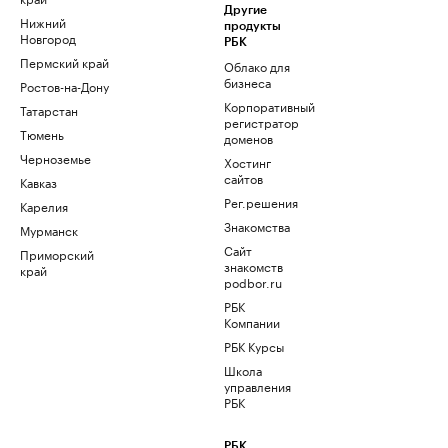
Другие
Нижний
продукты
Новгород
РБК
Пермский край
Облако для
бизнеса
Ростов-на-Дону
Корпоративный
Татарстан
регистратор
Тюмень
доменов
Черноземье
Хостинг
сайтов
Кавказ
Рег.решения
Карелия
Знакомства
Мурманск
Сайт
Приморский
знакомств
край
podbor.ru
РБК
Компании
РБК Курсы
Школа
управления
РБК
РБК