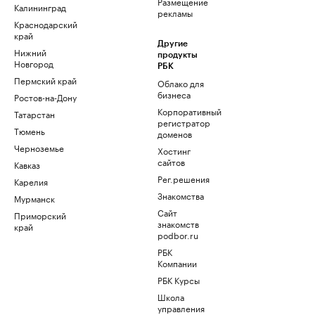
Размещение
Калининград
рекламы
Краснодарский
край
Другие
Нижний
продукты
Новгород
РБК
Пермский край
Облако для
бизнеса
Ростов-на-Дону
Корпоративный
Татарстан
регистратор
Тюмень
доменов
Черноземье
Хостинг
сайтов
Кавказ
Рег.решения
Карелия
Знакомства
Мурманск
Сайт
Приморский
знакомств
край
podbor.ru
РБК
Компании
РБК Курсы
Школа
управления