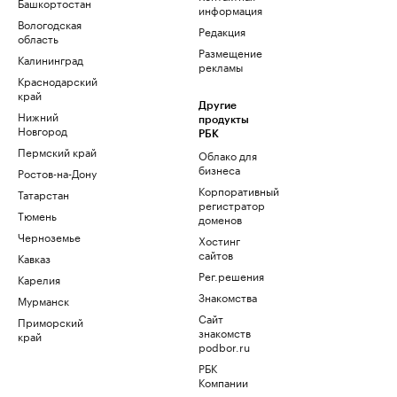
Башкортостан
информация
Вологодская
Редакция
область
Размещение
Калининград
рекламы
Краснодарский
край
Другие
Нижний
продукты
Новгород
РБК
Пермский край
Облако для
бизнеса
Ростов-на-Дону
Корпоративный
Татарстан
регистратор
Тюмень
доменов
Черноземье
Хостинг
сайтов
Кавказ
Рег.решения
Карелия
Знакомства
Мурманск
Сайт
Приморский
знакомств
край
podbor.ru
РБК
Компании