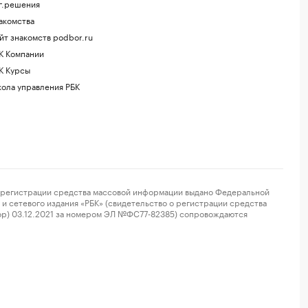
г.решения
акомства
йт знакомств podbor.ru
К Компании
К Курсы
ола управления РБК
регистрации средства массовой информации выдано Федеральной
и сетевого издания «РБК» (свидетельство о регистрации средства
ор) 03.12.2021 за номером ЭЛ №ФС77-82385) сопровождаются