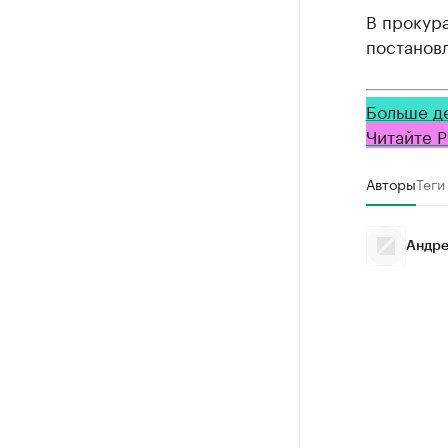
В прокура
постанов
Больше д
Читайте Р
Авторы
Теги
Андре