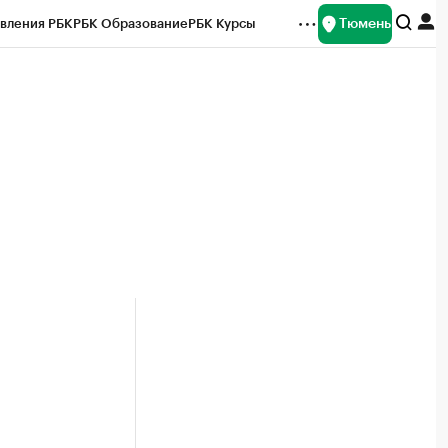
Тюмень
вления РБК
РБК Образование
РБК Курсы
рейтинги
Франшизы
Газета
Спецпроекты СПб
ты