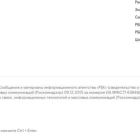
Ре
Зн
Са
РБ
РБ
Шк
ения и материалы информационного агентства «РБК» (свидетельство о 
овых коммуникаций (Роскомнадзор) 09.12.2015 за номером ИА №ФС77-63848) 
 связи, информационных технологий и массовых коммуникаций (Роскомнадз
нажмите Ctrl + Enter