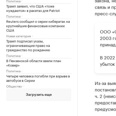
закона, н
Политика
Трамп заявил, что США «тоже
связь и п
нуждаются» в ракетах для Patriot
пресс-сл
Политика
Reuters сообщил о серии кибератак на
крупнейшие финансовые компании
США
ООО «О
Новая категория
2003 г
Трамп подписал указы,
принад
ограничивающие право на
гражданство по рождению
Политика
В 2022 
В Пензенской области ввели план
убыток
«Ковер»
Политика
Четыре человека погибли при взрыве в
автобусе в Сирии
Из-за вы
Общество
постановл
ч. 2 (не
Загрузить еще
предостав
предусмот