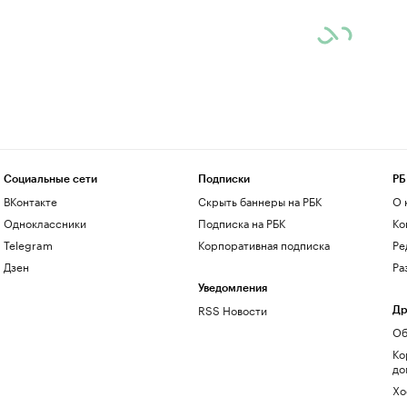
Социальные сети
Подписки
РБ
ВКонтакте
Скрыть баннеры на РБК
О 
Одноклассники
Подписка на РБК
Ко
Telegram
Корпоративная подписка
Ре
Дзен
Ра
Уведомления
RSS Новости
Др
Об
Ко
до
Хо