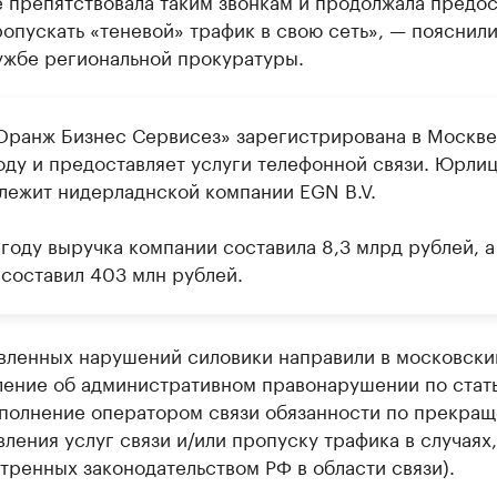
е препятствовала таким звонкам и продолжала предос
ропускать «теневой» трафик в свою сеть», — пояснили
ужбе региональной прокуратуры.
ранж Бизнес Сервисез» зарегистрирована в Москве
оду и предоставляет услуги телефонной связи. Юрли
лежит нидерладнской компании EGN B.V.
году выручка компании составила 8,3 млрд рублей, а
 составил 403 млн рублей.
явленных нарушений силовики направили в московски
ение об административном правонарушении по статье
исполнение оператором связи обязанности по прекра
ления услуг связи и/или пропуску трафика в случаях,
ренных законодательством РФ в области связи).