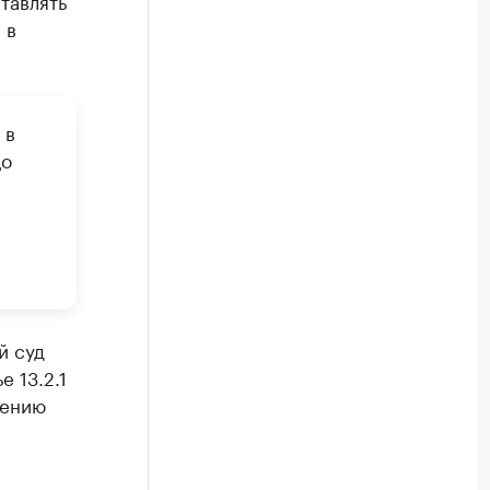
тавлять
 в
 в
цо
й суд
 13.2.1
щению