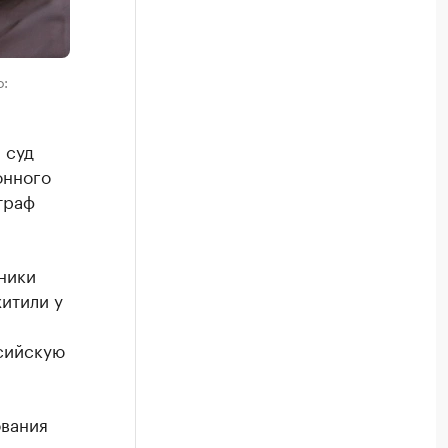
о:
 суд
онного
траф
ники
итили у
сийскую
ования