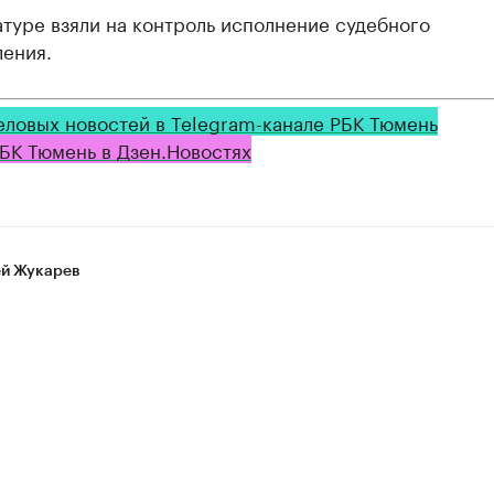
туре взяли на контроль исполнение судебного
ления.
еловых новостей в Telegram-канале РБК Тюмень
БК Тюмень в Дзен.Новостях
й Жукарев