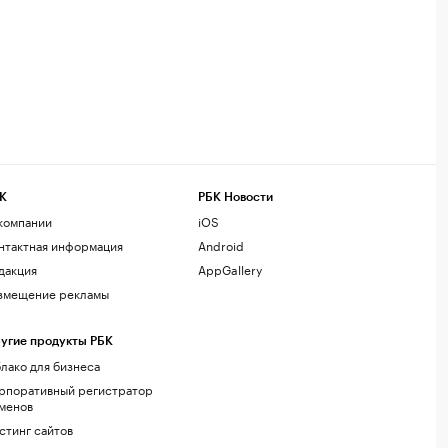
К
РБК Новости
компании
iOS
нтактная информация
Android
дакция
AppGallery
змещение рекламы
угие продукты РБК
лако для бизнеса
рпоративный регистратор
менов
стинг сайтов