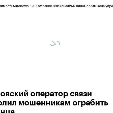
жимость
Autonews
РБК Компании
Телеканал
РБК Вино
Спорт
Школа упра
ипто
РБК Бизнес-среда
Дискуссионный клуб
Исследования
Кредитные 
Экономика
Бизнес
Технологии и медиа
Финансы
Рынок наличной валю
овский оператор связи
олил мошенникам ограбить
нца