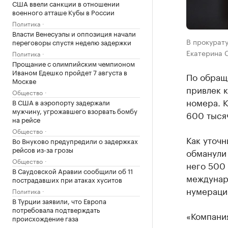
США ввели санкции в отношении
военного атташе Кубы в России
Политика
Власти Венесуэлы и оппозиция начали
В прокурату
переговоры спустя неделю задержки
Екатерина С
Политика
Прощание с олимпийским чемпионом
Иваном Едешко пройдет 7 августа в
По обращ
Москве
привлек к
Общество
номера. 
В США в аэропорту задержали
мужчину, угрожавшего взорвать бомбу
600 тыся
на рейсе
Общество
Как уточ
Во Внуково предупредили о задержках
рейсов из-за грозы
обманули
Общество
него 500 
В Саудовской Аравии сообщили об 11
междунар
пострадавших при атаках хуситов
нумераци
Политика
В Турции заявили, что Европа
потребовала подтверждать
«Компани
происхождение газа