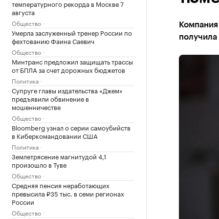
температурного рекорда в Москве 7
августа
Общество
Компания 
Умерла заслуженный тренер России по
получила
фехтованию Фаина Саевич
Общество
Минтранс предложил защищать трассы
от БПЛА за счет дорожных бюджетов
Политика
Супруге главы издательства «Джем»
предъявили обвинение в
мошенничестве
Общество
Bloomberg узнал о серии самоубийств
в Киберкомандовании США
Политика
Землетрясение магнитудой 4,1
произошло в Туве
Общество
Средняя пенсия неработающих
превысила ₽35 тыс. в семи регионах
России
Общество