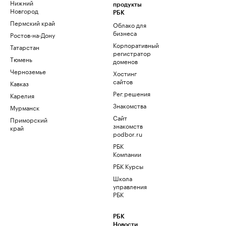
Нижний
продукты
Новгород
РБК
Пермский край
Облако для
бизнеса
Ростов-на-Дону
Корпоративный
Татарстан
регистратор
Тюмень
доменов
Черноземье
Хостинг
сайтов
Кавказ
Рег.решения
Карелия
Знакомства
Мурманск
Сайт
Приморский
знакомств
край
podbor.ru
РБК
Компании
РБК Курсы
Школа
управления
РБК
РБК
Новости