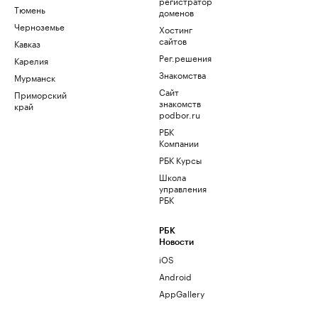
регистратор
Тюмень
доменов
Черноземье
Хостинг
сайтов
Кавказ
Рег.решения
Карелия
Знакомства
Мурманск
Сайт
Приморский
знакомств
край
podbor.ru
РБК
Компании
РБК Курсы
Школа
управления
РБК
РБК
Новости
iOS
Android
AppGallery