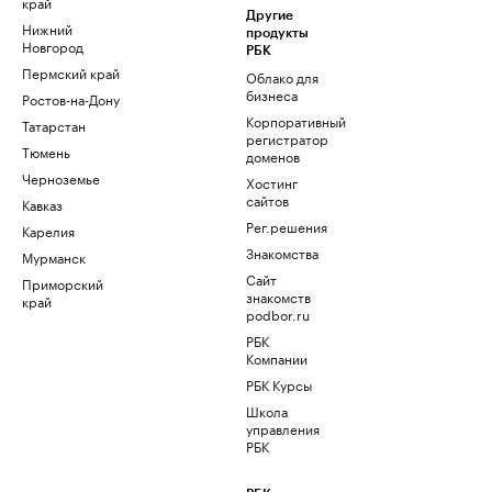
край
Другие
Нижний
продукты
Новгород
РБК
Пермский край
Облако для
бизнеса
Ростов-на-Дону
Корпоративный
Татарстан
регистратор
Тюмень
доменов
Черноземье
Хостинг
сайтов
Кавказ
Рег.решения
Карелия
Знакомства
Мурманск
Сайт
Приморский
знакомств
край
podbor.ru
РБК
Компании
РБК Курсы
Школа
управления
РБК